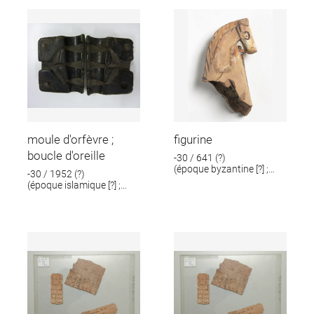
moule d'orfèvre ;
figurine
boucle d'oreille
-30 / 641 (?)
(époque byzantine [?] ;
-30 / 1952 (?)
époque romaine [?])
(époque islamique [?] ;
époque romaine [?])