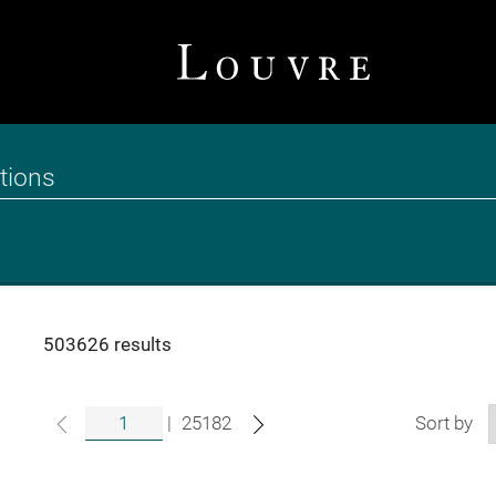
503626 results
|
25182
Sort by