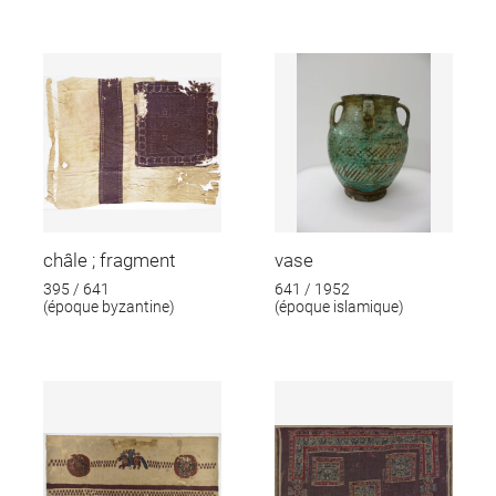
châle ; fragment
vase
395 / 641
641 / 1952
(époque byzantine)
(époque islamique)