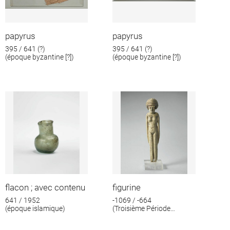
papyrus
papyrus
395 / 641 (?)
395 / 641 (?)
(époque byzantine [?])
(époque byzantine [?])
flacon ; avec contenu
figurine
641 / 1952
-1069 / -664
(époque islamique)
(Troisième Période
intermédiaire)