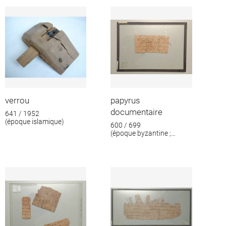
format
verrou
papyrus
documentaire
641 / 1952
(époque islamique)
600 / 699
(époque byzantine ;
époque islamique)