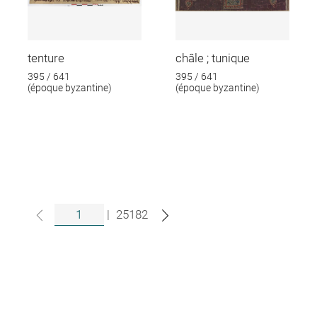
tenture
châle ; tunique
395 / 641
395 / 641
(époque byzantine)
(époque byzantine)
|
25182