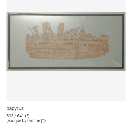
papyrus
395 / 641 (?)
(époque byzantine [?])