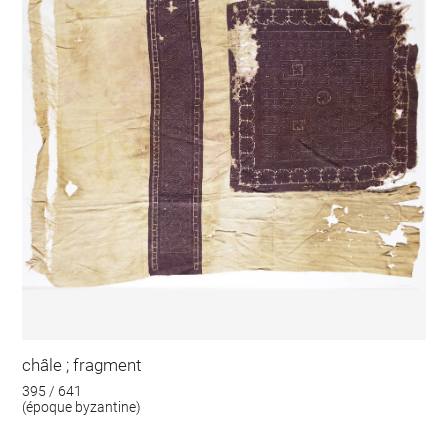
châle ; fragment
395 / 641
(époque byzantine)