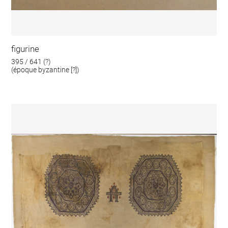
figurine
395 / 641 (?)
(époque byzantine [?])