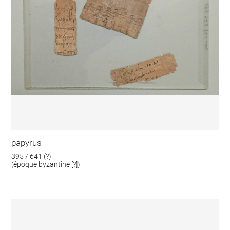
papyrus
395 / 641 (?)
(époque byzantine [?])