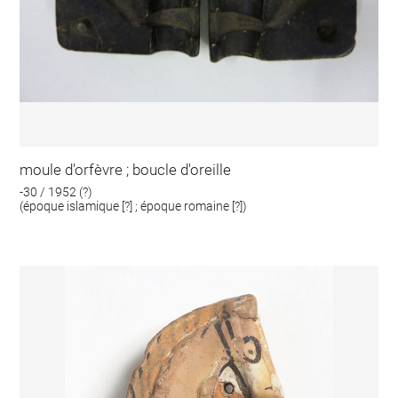
moule d'orfèvre ; boucle d'oreille
-30 / 1952 (?)
(époque islamique [?] ; époque romaine [?])