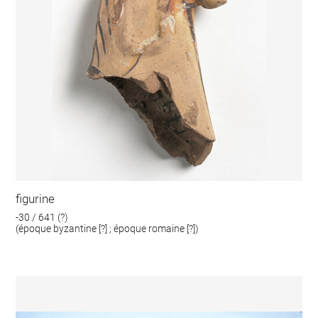
figurine
-30 / 641 (?)
(époque byzantine [?] ; époque romaine [?])