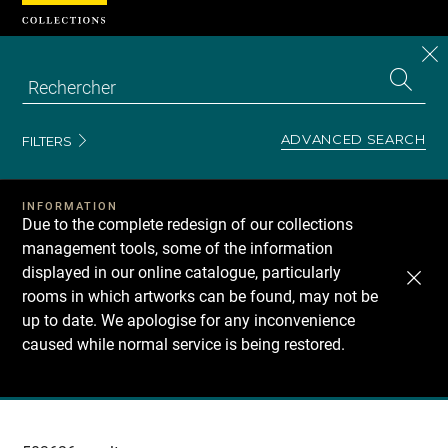
Cookies management panel
CL
Search
the
EN
S
collecti
Z
Se
ADVANCED SEARCH
FILTERS
INFORMATION
Due to the complete redesign of our collections
management tools, some of the information
displayed in our online catalogue, particularly
rooms in which artworks can be found, may not be
up to date. We apologise for any inconvenience
caused while normal service is being restored.
Recherche
dans
les