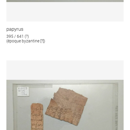
papyrus
395 / 641 (?)
(époque byzantine [?])