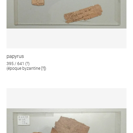
papyrus
395 / 641 (?)
(époque byzantine [?])