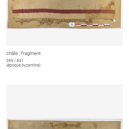
châle ; fragment
395 / 641
(époque byzantine)