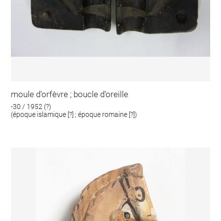
moule d'orfèvre ; boucle d'oreille
-30 / 1952 (?)
(époque islamique [?] ; époque romaine [?])