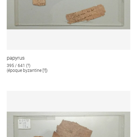
papyrus
395 / 641 (?)
(époque byzantine [?])