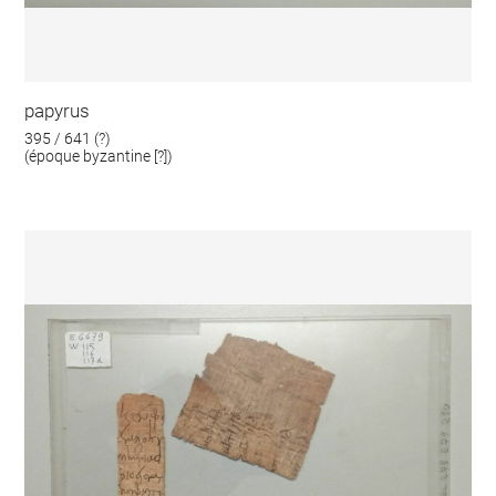
papyrus
395 / 641 (?)
(époque byzantine [?])