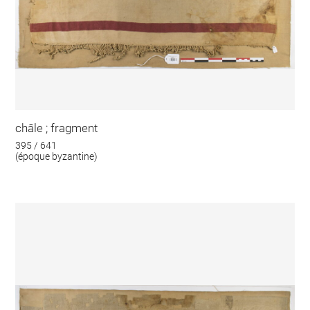
châle ; fragment
395 / 641
(époque byzantine)