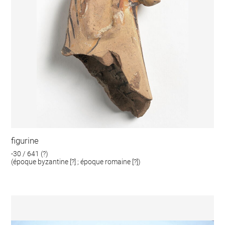
figurine
-30 / 641 (?)
(époque byzantine [?] ; époque romaine [?])