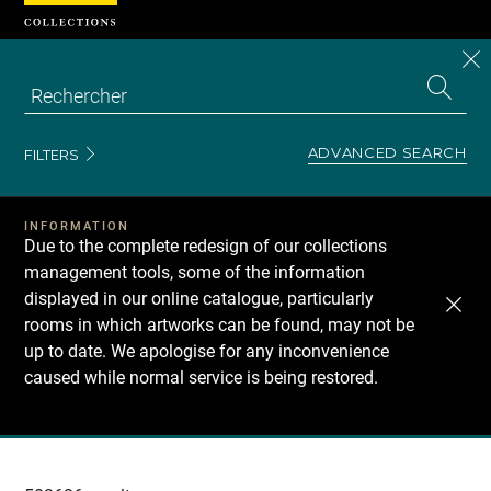
Cookies management panel
CL
Search
the
EN
S
collecti
Z
Se
ADVANCED SEARCH
FILTERS
INFORMATION
Due to the complete redesign of our collections
management tools, some of the information
displayed in our online catalogue, particularly
rooms in which artworks can be found, may not be
up to date. We apologise for any inconvenience
caused while normal service is being restored.
Recherche
dans
les