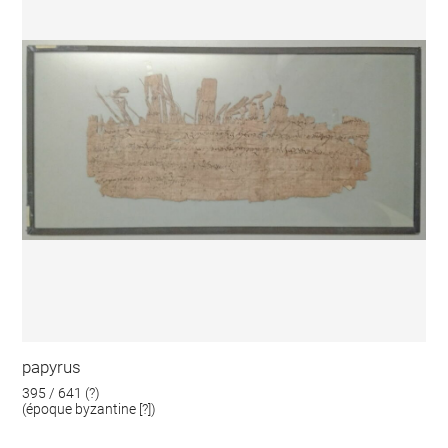
papyrus
395 / 641 (?)
(époque byzantine [?])