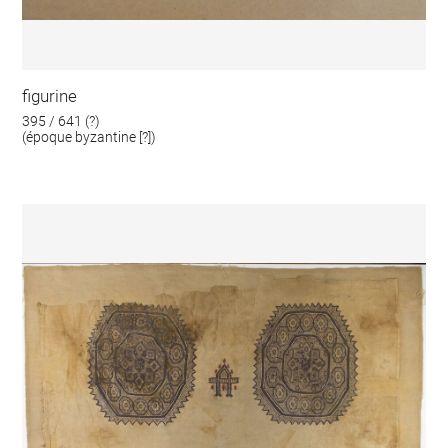
figurine
395 / 641 (?)
(époque byzantine [?])