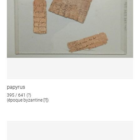
papyrus
395 / 641 (?)
(époque byzantine [?])