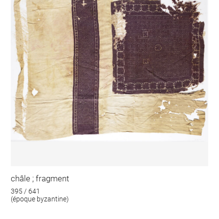
châle ; fragment
395 / 641
(époque byzantine)