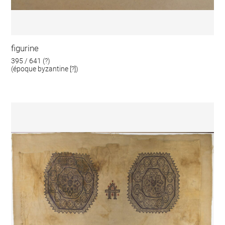
figurine
395 / 641 (?)
(époque byzantine [?])