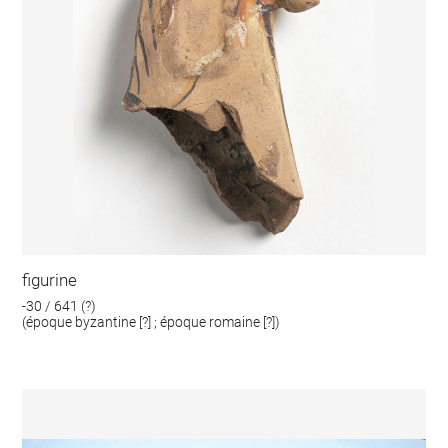
figurine
-30 / 641 (?)
(époque byzantine [?] ; époque romaine [?])