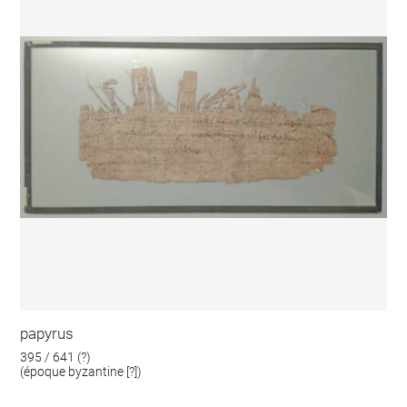
papyrus
395 / 641 (?)
(époque byzantine [?])