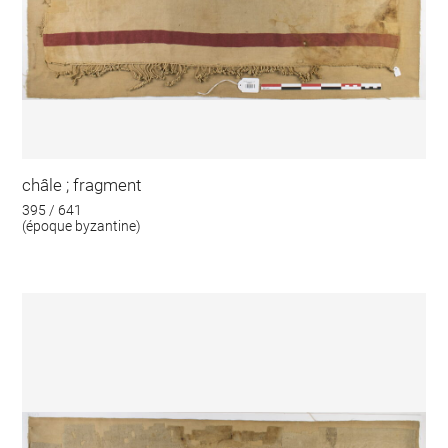
châle ; fragment
395 / 641
(époque byzantine)