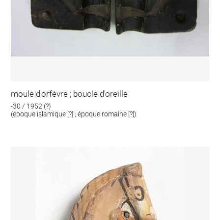
moule d'orfèvre ; boucle d'oreille
-30 / 1952 (?)
(époque islamique [?] ; époque romaine [?])