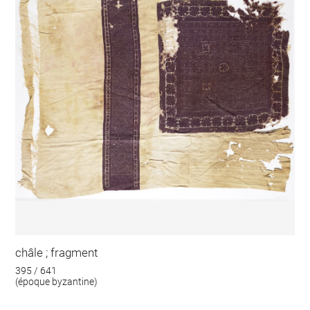
châle ; fragment
395 / 641
(époque byzantine)