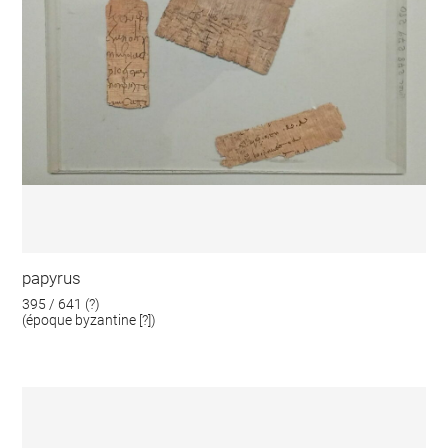
papyrus
395 / 641 (?)
(époque byzantine [?])