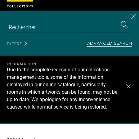
Cookies management panel
CL
Search
the
EN
S
collecti
Z
Se
ADVANCED SEARCH
FILTERS
INFORMATION
Due to the complete redesign of our collections
management tools, some of the information
displayed in our online catalogue, particularly
rooms in which artworks can be found, may not be
up to date. We apologise for any inconvenience
caused while normal service is being restored.
Recherche
dans
les