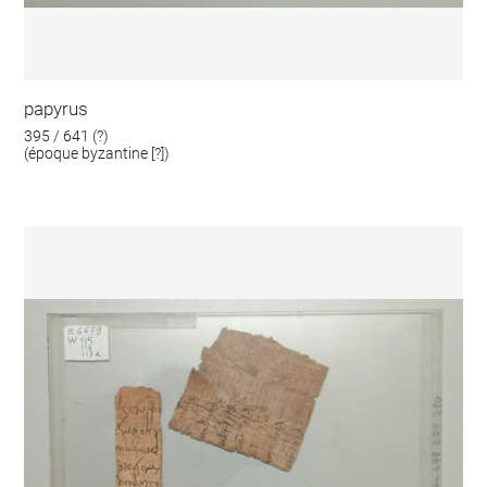
papyrus
395 / 641 (?)
(époque byzantine [?])