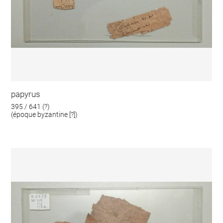
papyrus
395 / 641 (?)
(époque byzantine [?])