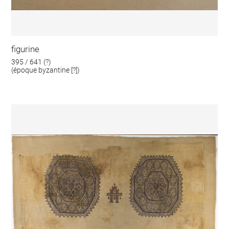
figurine
395 / 641 (?)
(époque byzantine [?])