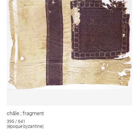
châle ; fragment
395 / 641
(époque byzantine)