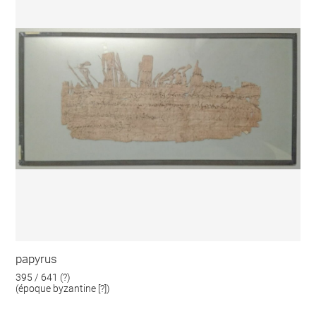
papyrus
395 / 641 (?)
(époque byzantine [?])