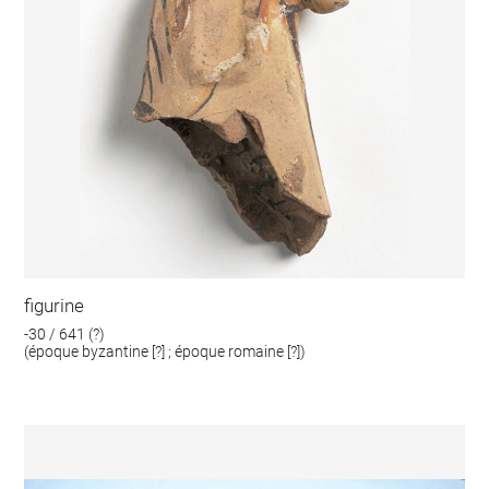
figurine
-30 / 641 (?)
(époque byzantine [?] ; époque romaine [?])