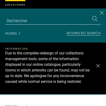
Cookies management panel
CL
Search
the
EN
S
collecti
Z
Se
ADVANCED SEARCH
FILTERS
INFORMATION
Due to the complete redesign of our collections
management tools, some of the information
displayed in our online catalogue, particularly
rooms in which artworks can be found, may not be
up to date. We apologise for any inconvenience
caused while normal service is being restored.
Recherche
dans
les