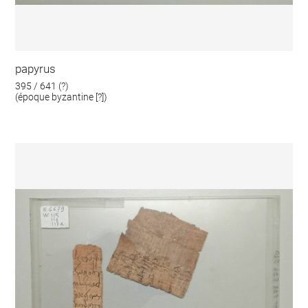
papyrus
395 / 641 (?)
(époque byzantine [?])