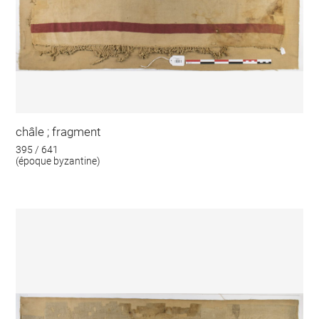
châle ; fragment
395 / 641
(époque byzantine)