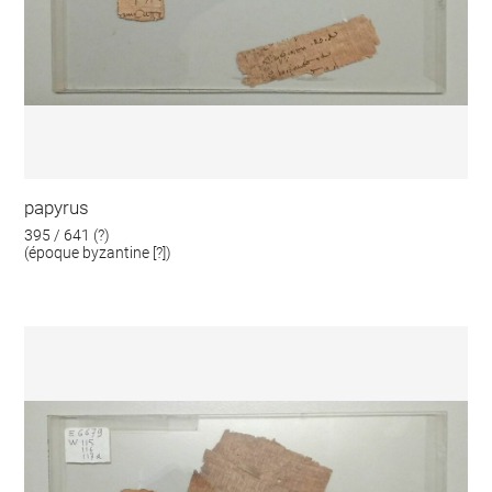
papyrus
395 / 641 (?)
(époque byzantine [?])