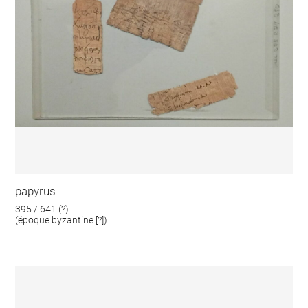
papyrus
395 / 641 (?)
(époque byzantine [?])