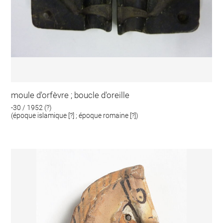
moule d'orfèvre ; boucle d'oreille
-30 / 1952 (?)
(époque islamique [?] ; époque romaine [?])