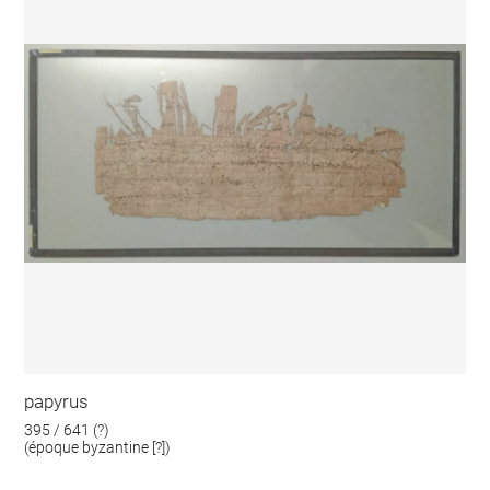
papyrus
395 / 641 (?)
(époque byzantine [?])