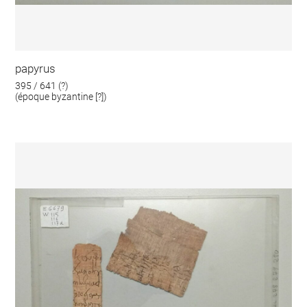
papyrus
395 / 641 (?)
(époque byzantine [?])