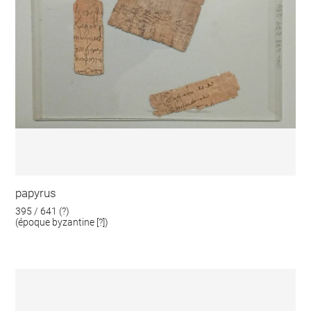
papyrus
395 / 641 (?)
(époque byzantine [?])