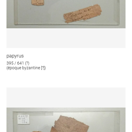
papyrus
395 / 641 (?)
(époque byzantine [?])