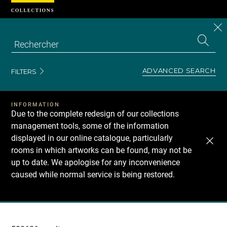
Cookies management panel
CL
Search
the
EN
S
collecti
Z
Se
ADVANCED SEARCH
FILTERS
INFORMATION
Due to the complete redesign of our collections
management tools, some of the information
displayed in our online catalogue, particularly
rooms in which artworks can be found, may not be
up to date. We apologise for any inconvenience
caused while normal service is being restored.
Recherche
dans
les