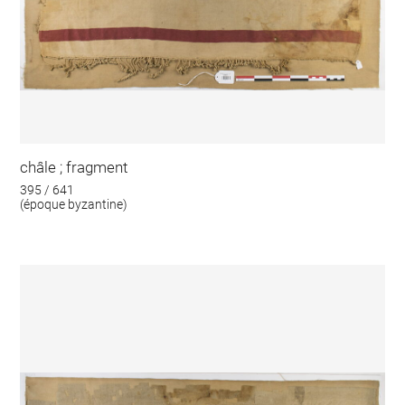
châle ; fragment
395 / 641
(époque byzantine)