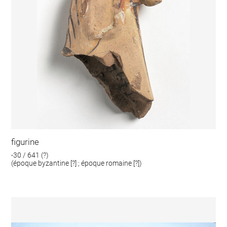
figurine
-30 / 641 (?)
(époque byzantine [?] ; époque romaine [?])