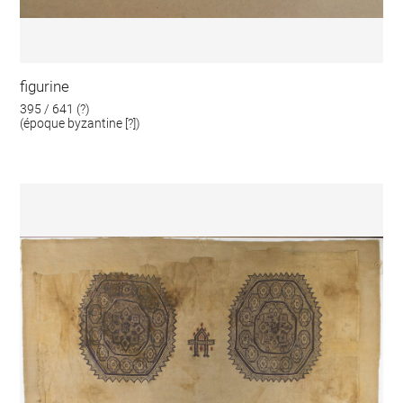
figurine
395 / 641 (?)
(époque byzantine [?])