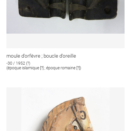
moule d'orfèvre ; boucle d'oreille
-30 / 1952 (?)
(époque islamique [?] ; époque romaine [?])