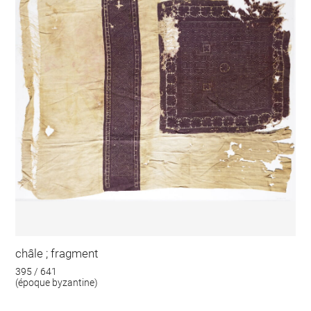
châle ; fragment
395 / 641
(époque byzantine)