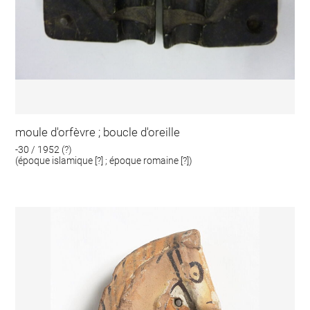
moule d'orfèvre ; boucle d'oreille
-30 / 1952 (?)
(époque islamique [?] ; époque romaine [?])