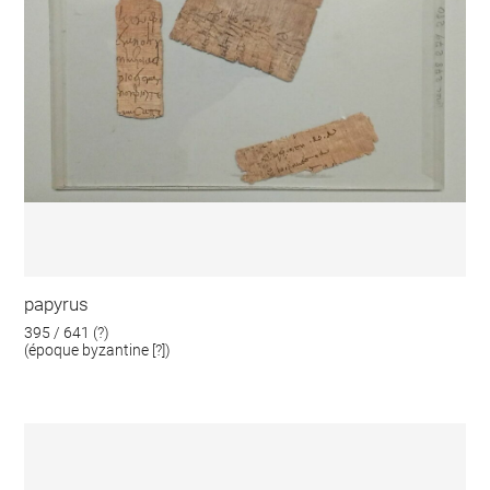
papyrus
395 / 641 (?)
(époque byzantine [?])