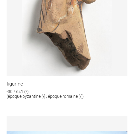
figurine
-30 / 641 (?)
(époque byzantine [?] ; époque romaine [?])