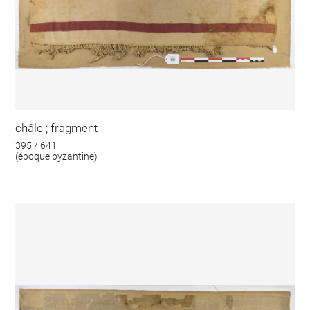
châle ; fragment
395 / 641
(époque byzantine)