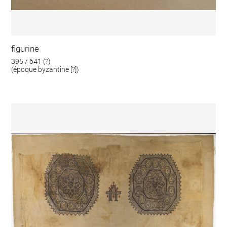
figurine
395 / 641 (?)
(époque byzantine [?])