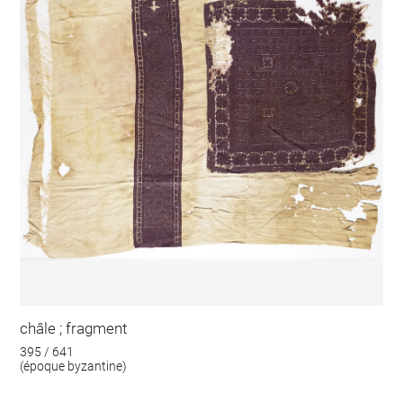
châle ; fragment
395 / 641
(époque byzantine)