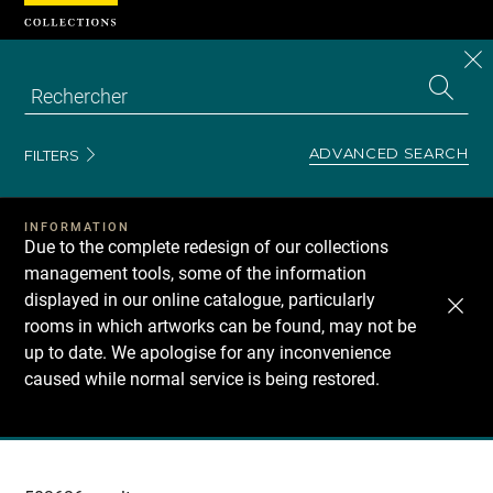
Cookies management panel
CL
Search
the
EN
S
collecti
Z
Se
ADVANCED SEARCH
FILTERS
INFORMATION
Due to the complete redesign of our collections
management tools, some of the information
displayed in our online catalogue, particularly
rooms in which artworks can be found, may not be
up to date. We apologise for any inconvenience
caused while normal service is being restored.
Recherche
dans
les