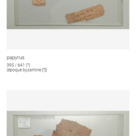
papyrus
395 / 641 (?)
(époque byzantine [?])