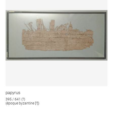
papyrus
395 / 641 (?)
(époque byzantine [?])