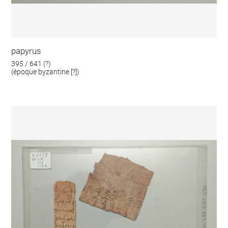
papyrus
395 / 641 (?)
(époque byzantine [?])