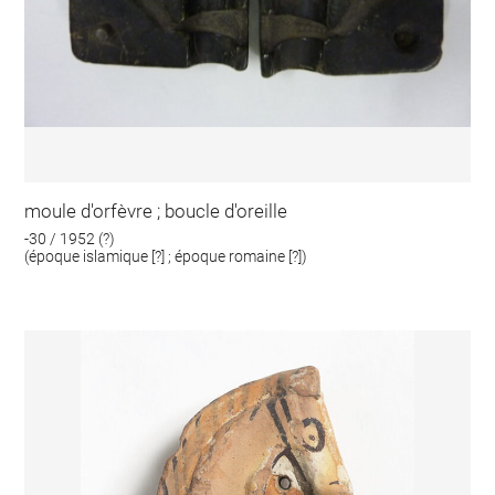
moule d'orfèvre ; boucle d'oreille
-30 / 1952 (?)
(époque islamique [?] ; époque romaine [?])