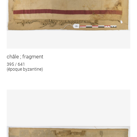
châle ; fragment
395 / 641
(époque byzantine)