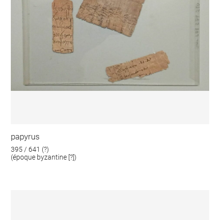
papyrus
395 / 641 (?)
(époque byzantine [?])