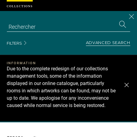
Cookies management panel
CL
Search
the
EN
S
collecti
Z
Se
ADVANCED SEARCH
FILTERS
INFORMATION
Due to the complete redesign of our collections
management tools, some of the information
displayed in our online catalogue, particularly
rooms in which artworks can be found, may not be
up to date. We apologise for any inconvenience
caused while normal service is being restored.
Recherche
dans
les