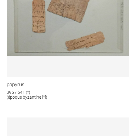
papyrus
395 / 641 (?)
(époque byzantine [?])