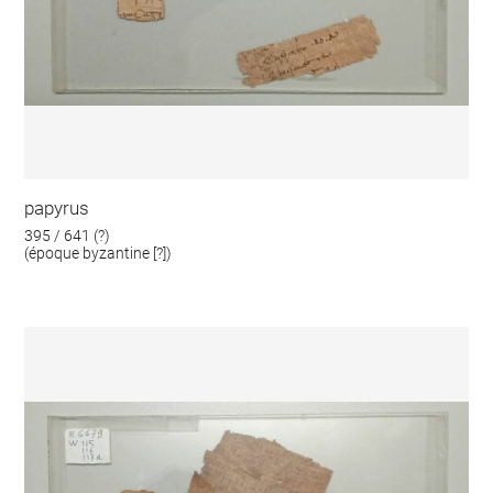
papyrus
395 / 641 (?)
(époque byzantine [?])