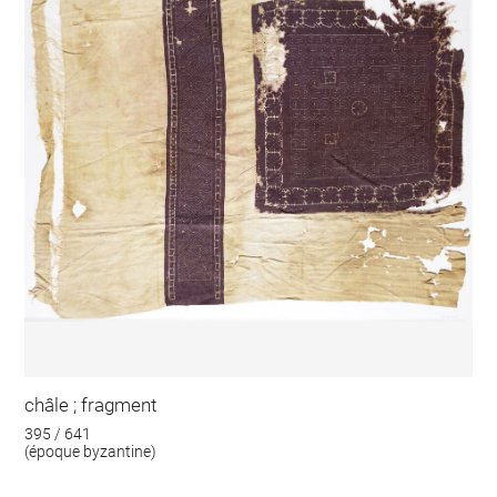
châle ; fragment
395 / 641
(époque byzantine)