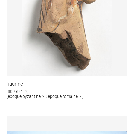
figurine
-30 / 641 (?)
(époque byzantine [?] ; époque romaine [?])