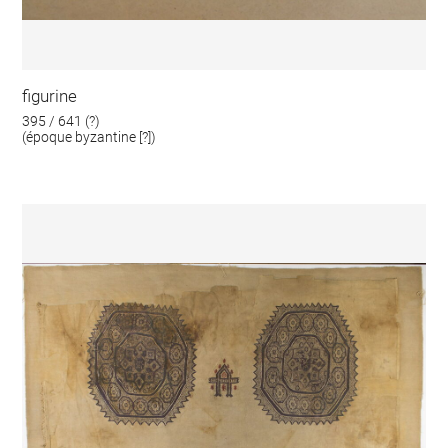
figurine
395 / 641 (?)
(époque byzantine [?])