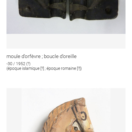
moule d'orfèvre ; boucle d'oreille
-30 / 1952 (?)
(époque islamique [?] ; époque romaine [?])