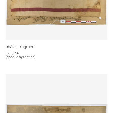
châle ; fragment
395 / 641
(époque byzantine)