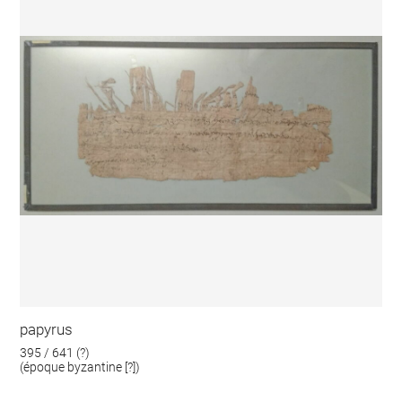
papyrus
395 / 641 (?)
(époque byzantine [?])