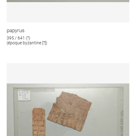
papyrus
395 / 641 (?)
(époque byzantine [?])