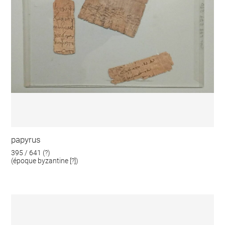
papyrus
395 / 641 (?)
(époque byzantine [?])