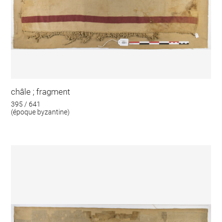
châle ; fragment
395 / 641
(époque byzantine)