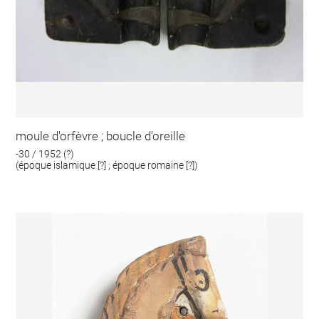
moule d'orfèvre ; boucle d'oreille
-30 / 1952 (?)
(époque islamique [?] ; époque romaine [?])