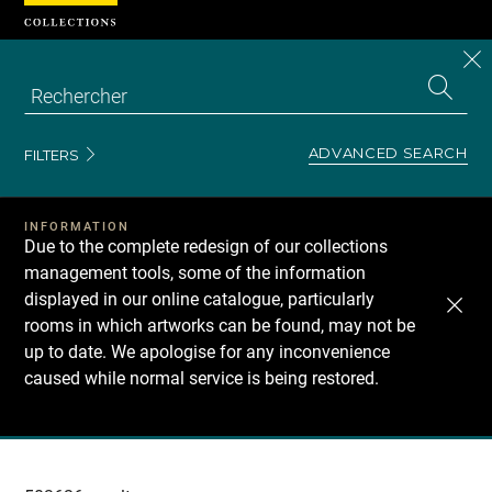
Cookies management panel
CL
Search
the
EN
S
collecti
Z
Se
ADVANCED SEARCH
FILTERS
INFORMATION
Due to the complete redesign of our collections
management tools, some of the information
displayed in our online catalogue, particularly
rooms in which artworks can be found, may not be
up to date. We apologise for any inconvenience
caused while normal service is being restored.
Recherche
dans
les