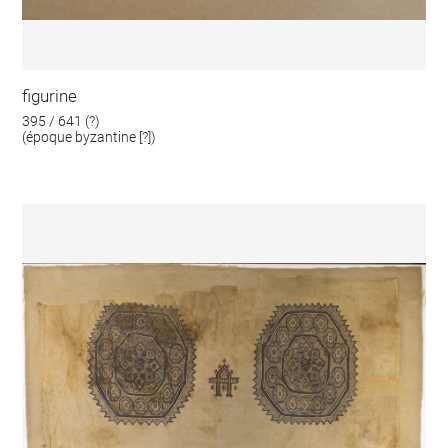
figurine
395 / 641 (?)
(époque byzantine [?])