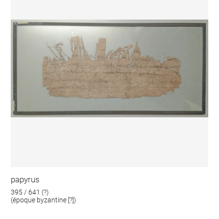
papyrus
395 / 641 (?)
(époque byzantine [?])