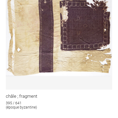
châle ; fragment
395 / 641
(époque byzantine)