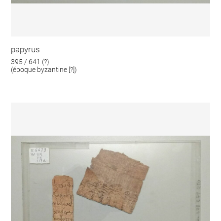
papyrus
395 / 641 (?)
(époque byzantine [?])