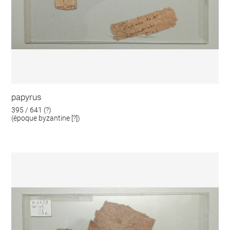
papyrus
395 / 641 (?)
(époque byzantine [?])