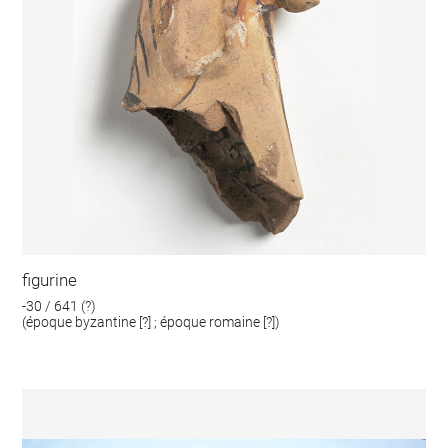
figurine
-30 / 641 (?)
(époque byzantine [?] ; époque romaine [?])