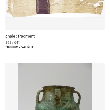
châle ; fragment
395 / 641
(époque byzantine)