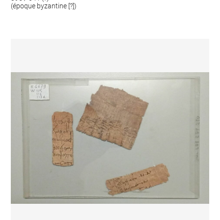
(époque byzantine [?])