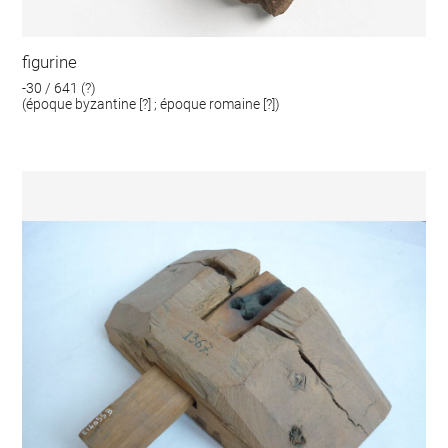
figurine
-30 / 641 (?)
(époque byzantine [?] ; époque romaine [?])