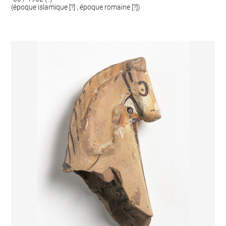
(époque islamique [?] ; époque romaine [?])