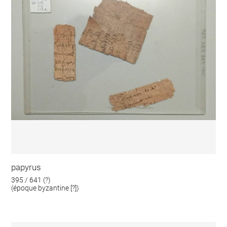
papyrus
395 / 641 (?)
(époque byzantine [?])