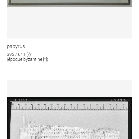
papyrus
395 / 641 (?)
(époque byzantine [?])