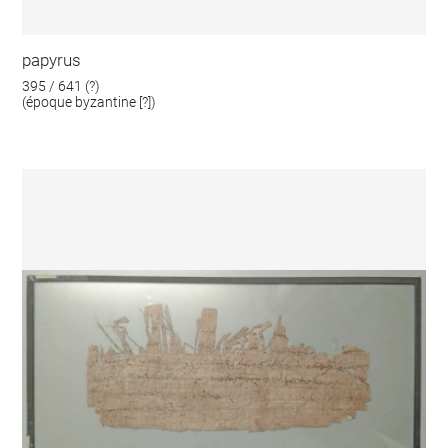
papyrus
395 / 641 (?)
(époque byzantine [?])