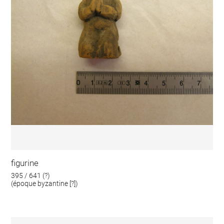
figurine
395 / 641 (?)
(époque byzantine [?])