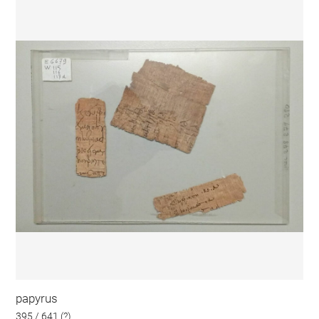
papyrus
395 / 641 (?)