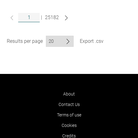
|
25182
Results per page
Export .csv
About
Contact Us
Terms of use
Cookies
Credits