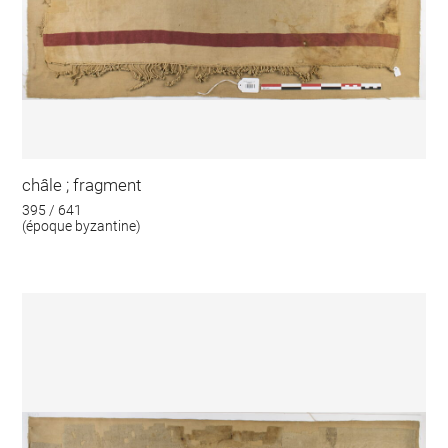
châle ; fragment
395 / 641
(époque byzantine)