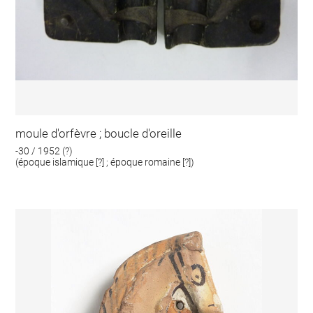
moule d'orfèvre ; boucle d'oreille
-30 / 1952 (?)
(époque islamique [?] ; époque romaine [?])