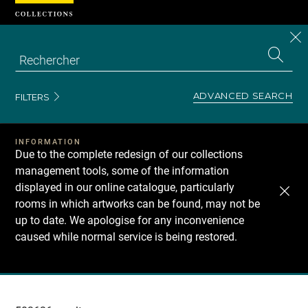
Cookies management panel
CL
Search
the
EN
S
collecti
Z
Se
ADVANCED SEARCH
FILTERS
INFORMATION
Due to the complete redesign of our collections
management tools, some of the information
displayed in our online catalogue, particularly
rooms in which artworks can be found, may not be
up to date. We apologise for any inconvenience
caused while normal service is being restored.
Recherche
dans
les