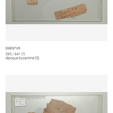
papyrus
395 / 641 (?)
(époque byzantine [?])