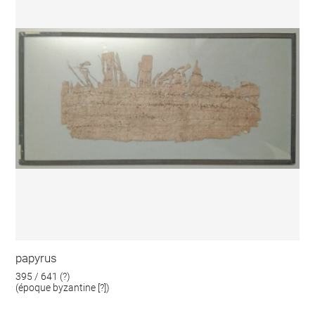
papyrus
395 / 641 (?)
(époque byzantine [?])