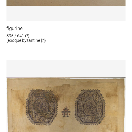
figurine
395 / 641 (?)
(époque byzantine [?])