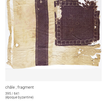
châle ; fragment
395 / 641
(époque byzantine)