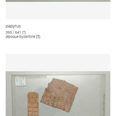
papyrus
395 / 641 (?)
(époque byzantine [?])