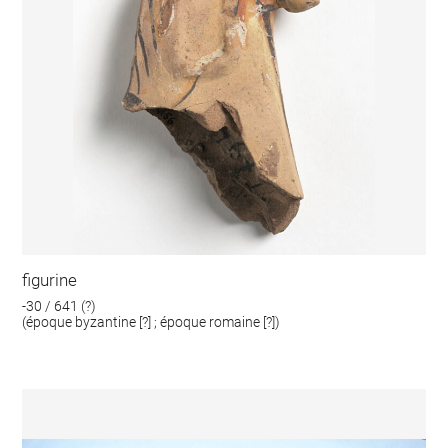
figurine
-30 / 641 (?)
(époque byzantine [?] ; époque romaine [?])