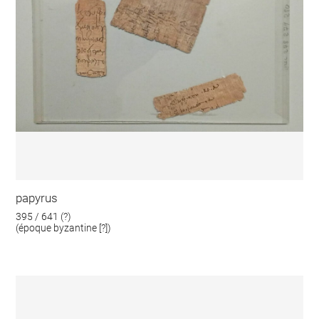
papyrus
395 / 641 (?)
(époque byzantine [?])