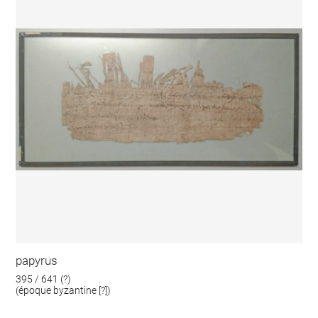
papyrus
395 / 641 (?)
(époque byzantine [?])