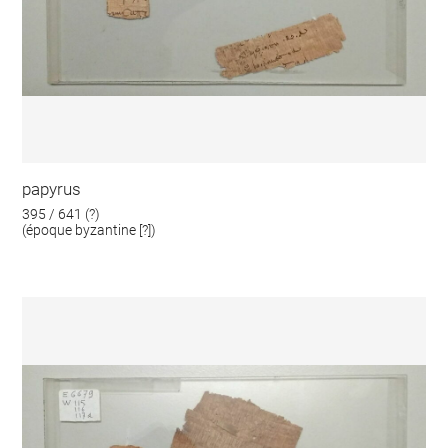
papyrus
395 / 641 (?)
(époque byzantine [?])