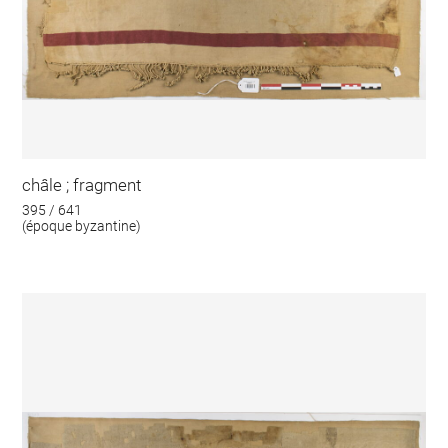
châle ; fragment
395 / 641
(époque byzantine)