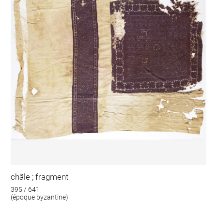
châle ; fragment
395 / 641
(époque byzantine)