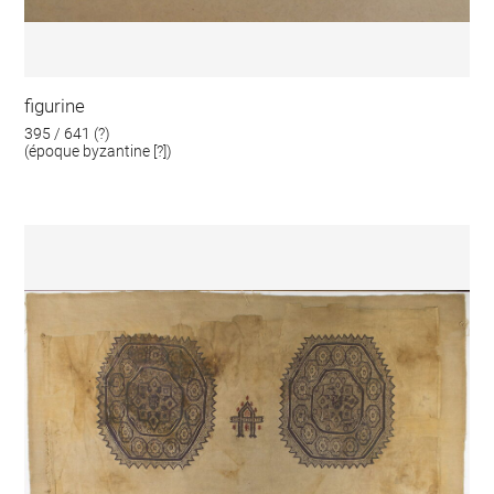
figurine
395 / 641 (?)
(époque byzantine [?])