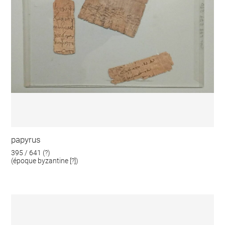
papyrus
395 / 641 (?)
(époque byzantine [?])