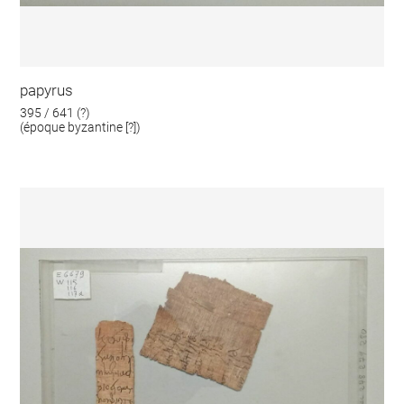
papyrus
395 / 641 (?)
(époque byzantine [?])