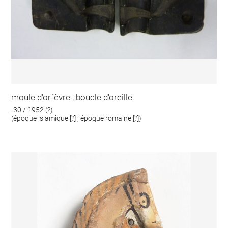
moule d'orfèvre ; boucle d'oreille
-30 / 1952 (?)
(époque islamique [?] ; époque romaine [?])