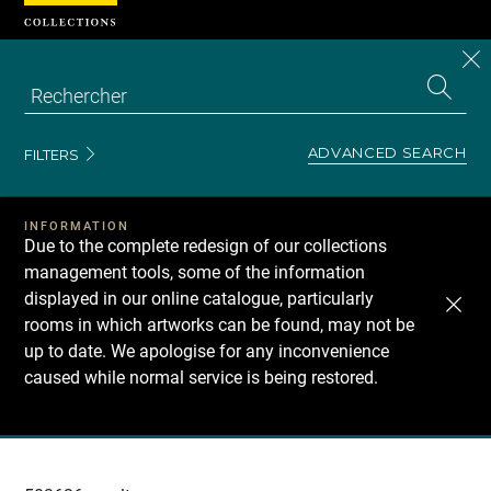
Cookies management panel
CL
Search
the
EN
S
collecti
Z
Se
ADVANCED SEARCH
FILTERS
INFORMATION
Due to the complete redesign of our collections
management tools, some of the information
displayed in our online catalogue, particularly
rooms in which artworks can be found, may not be
up to date. We apologise for any inconvenience
caused while normal service is being restored.
Recherche
dans
les