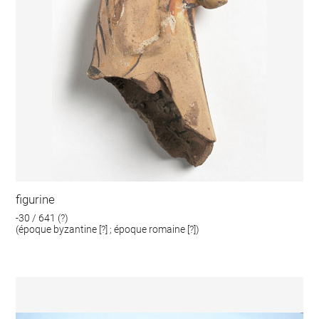
figurine
-30 / 641 (?)
(époque byzantine [?] ; époque romaine [?])