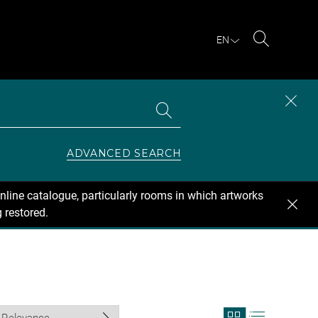
EN
Search
Search
CLOS
the
collections
SEAR
ZONE
ADVANCED SEARCH
nline catalogue, particularly rooms in which artworks
 restored.
View
View