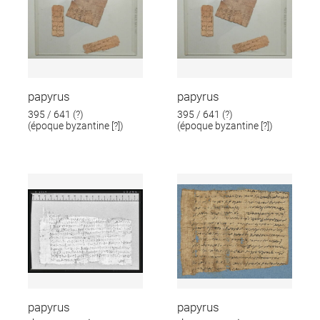
papyrus
papyrus
395 / 641 (?)
395 / 641 (?)
(époque byzantine [?])
(époque byzantine [?])
papyrus
papyrus