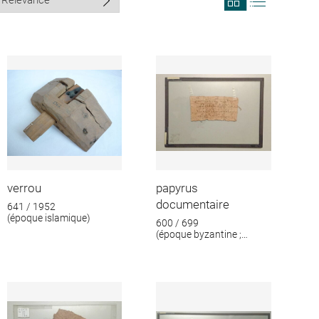
search
search
results
results
in
as
grid
list
format
verrou
papyrus
documentaire
641 / 1952
(époque islamique)
600 / 699
(époque byzantine ;
époque islamique)