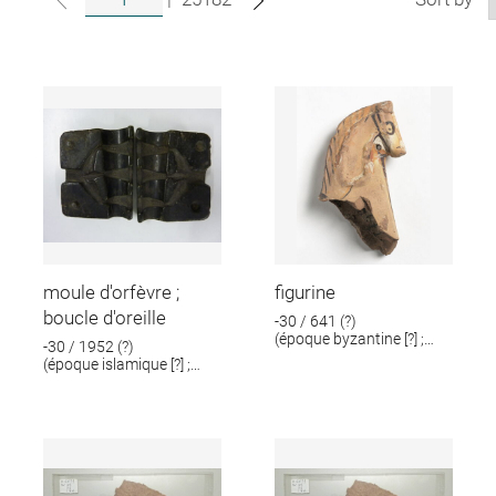
moule d'orfèvre ;
figurine
boucle d'oreille
-30 / 641 (?)
(époque byzantine [?] ;
-30 / 1952 (?)
époque romaine [?])
(époque islamique [?] ;
époque romaine [?])