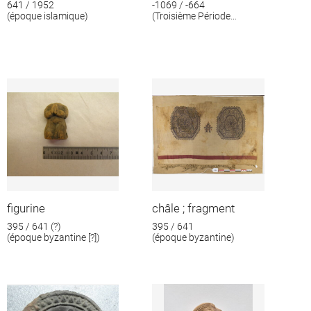
641 / 1952
-1069 / -664
(époque islamique)
(Troisième Période
intermédiaire)
figurine
châle ; fragment
395 / 641 (?)
395 / 641
(époque byzantine [?])
(époque byzantine)