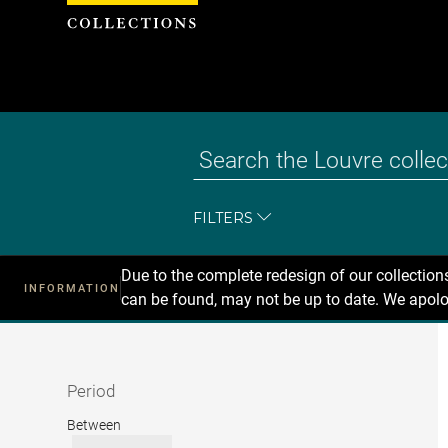
Cookies management panel
FILTERS
Due to the complete redesign of our collectio
INFORMATION
can be found, may not be up to date. We apolo
Recherche
dans
les
collections
Period
Period
Between