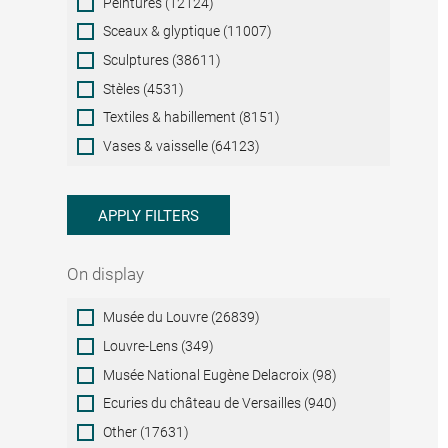
Peintures (12124)
Sceaux & glyptique (11007)
Sculptures (38611)
Stèles (4531)
Textiles & habillement (8151)
Vases & vaisselle (64123)
APPLY FILTERS
On display
On
Musée du Louvre (26839)
display
Louvre-Lens (349)
Musée National Eugène Delacroix (98)
Ecuries du château de Versailles (940)
Other (17631)