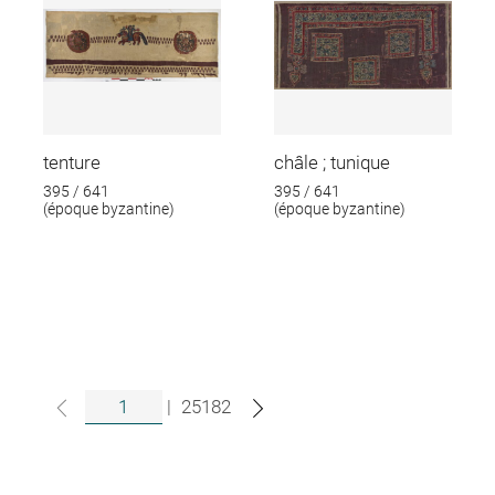
tenture
châle ; tunique
395 / 641
395 / 641
(époque byzantine)
(époque byzantine)
|
25182