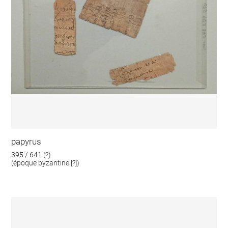
papyrus
395 / 641 (?)
(époque byzantine [?])