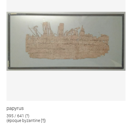
papyrus
395 / 641 (?)
(époque byzantine [?])