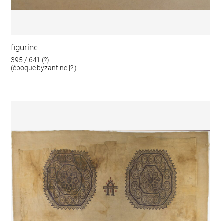
figurine
395 / 641 (?)
(époque byzantine [?])