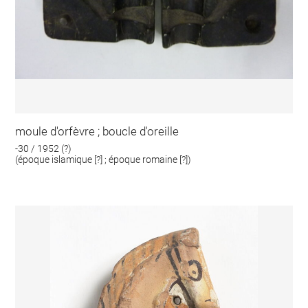
moule d'orfèvre ; boucle d'oreille
-30 / 1952 (?)
(époque islamique [?] ; époque romaine [?])