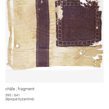
châle ; fragment
395 / 641
(époque byzantine)