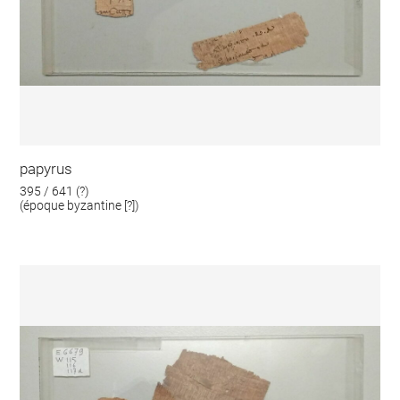
papyrus
395 / 641 (?)
(époque byzantine [?])