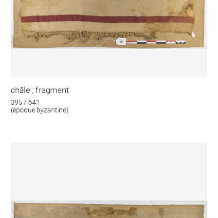
châle ; fragment
395 / 641
(époque byzantine)