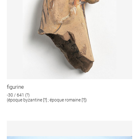
figurine
-30 / 641 (?)
(époque byzantine [?] ; époque romaine [?])