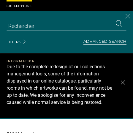
Cookies management panel
CL
Search
the
EN
S
collecti
Z
Se
ADVANCED SEARCH
FILTERS
INFORMATION
Due to the complete redesign of our collections
management tools, some of the information
displayed in our online catalogue, particularly
rooms in which artworks can be found, may not be
up to date. We apologise for any inconvenience
caused while normal service is being restored.
Recherche
dans
les