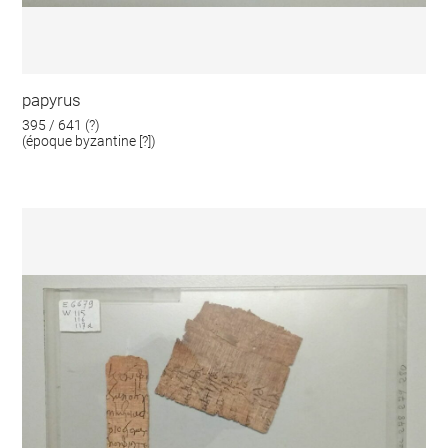
papyrus
395 / 641 (?)
(époque byzantine [?])