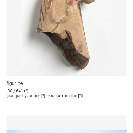
figurine
-30 / 641 (?)
(époque byzantine [?] ; époque romaine [?])