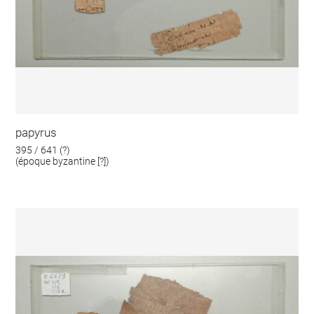
papyrus
395 / 641 (?)
(époque byzantine [?])