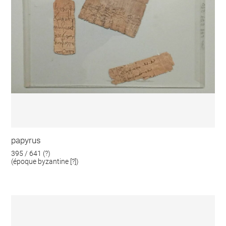
papyrus
395 / 641 (?)
(époque byzantine [?])