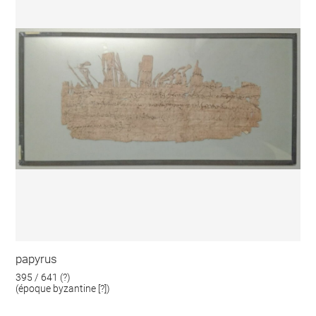
papyrus
395 / 641 (?)
(époque byzantine [?])