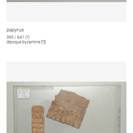
papyrus
395 / 641 (?)
(époque byzantine [?])