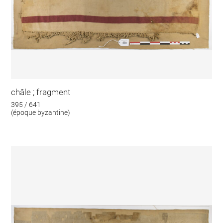
châle ; fragment
395 / 641
(époque byzantine)