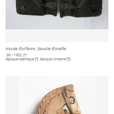
moule d'orfèvre ; boucle d'oreille
-30 / 1952 (?)
(époque islamique [?] ; époque romaine [?])