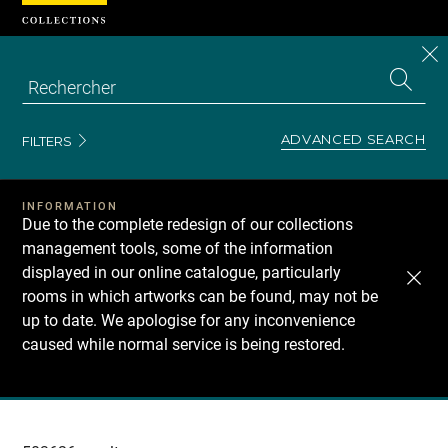
Cookies management panel
CL
Search
the
EN
S
collecti
Z
Se
ADVANCED SEARCH
FILTERS
INFORMATION
Due to the complete redesign of our collections
management tools, some of the information
displayed in our online catalogue, particularly
rooms in which artworks can be found, may not be
up to date. We apologise for any inconvenience
caused while normal service is being restored.
Recherche
dans
les