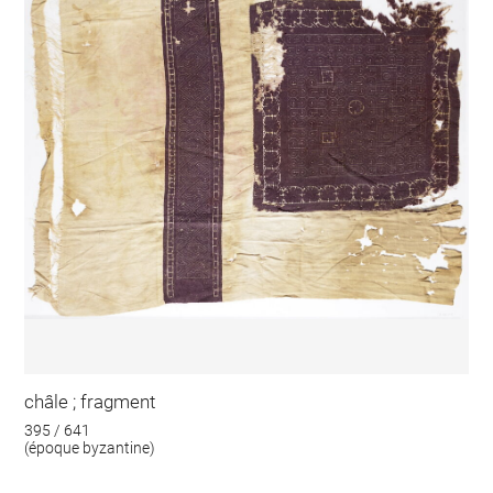
châle ; fragment
395 / 641
(époque byzantine)