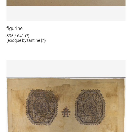
figurine
395 / 641 (?)
(époque byzantine [?])