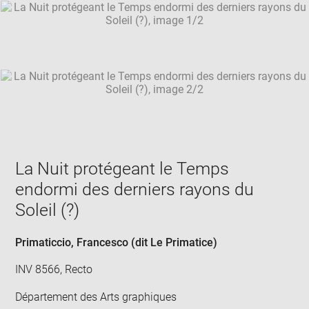
SKIP IMAGE CAROUSEL
in
new
win
La Nuit protégeant le Temps
endormi des derniers rayons du
Soleil (?)
Primaticcio, Francesco (dit Le Primatice)
INV 8566, Recto
Département des Arts graphiques