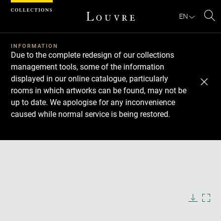
Cookies management panel
EN
Se
INFORMATION
Due to the complete redesign of our collections
management tools, some of the information
displayed in our online catalogue, particularly
rooms in which artworks can be found, may not be
up to date. We apologise for any inconvenience
caused while normal service is being restored.
Download
Next
Previous
Enlarge
image
in
Enlarge
new
image
window
in
Image
Downlo
Enla
caption:
new
image
ima
window