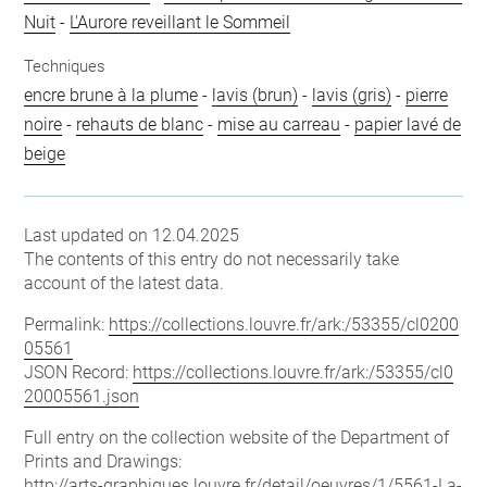
Nuit
-
L'Aurore reveillant le Sommeil
Techniques
encre brune à la plume
-
lavis (brun)
-
lavis (gris)
-
pierre
noire
-
rehauts de blanc
-
mise au carreau
-
papier lavé de
beige
Last updated on 12.04.2025
The contents of this entry do not necessarily take
account of the latest data.
Permalink:
https://collections.louvre.fr/ark:/53355/cl0200
05561
JSON Record:
https://collections.louvre.fr/ark:/53355/cl0
20005561.json
Full entry on the collection website of the Department of
Prints and Drawings:
http://arts-graphiques.louvre.fr/detail/oeuvres/1/5561-La-