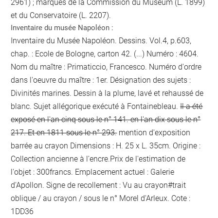
2961) ; marques de la Commission du Museum (L. 1899)
et du Conservatoire (L. 2207).
Inventaire du musée Napoléon :
Inventaire du Musée Napoléon. Dessins. Vol.4, p.603,
chap. : Ecole de Bologne, carton 42. (...) Numéro : 4604.
Nom du maître : Primaticcio, Francesco. Numéro d'ordre
dans l'oeuvre du maître : 1er. Désignation des sujets :
Divinités marines. Dessin à la plume, lavé et rehaussé de
blanc. Sujet allégorique exécuté à Fontainebleau.
Il a été
exposé en l'an cinq sous le n° 141. en l'an dix sous le n°
217. Et en 1811 sous le n° 293.
mention d'exposition
barrée au crayon
Dimensions : H. 25 x L. 35cm. Origine :
Collection ancienne
à l'encre
.Prix de l'estimation de
l'objet : 300francs. Emplacement actuel : Galerie
d'Apollon. Signe de recollement :
Vu
au crayon
#
trait
oblique / au crayon / sous le n° Morel d'Arleux
. Cote :
1DD36