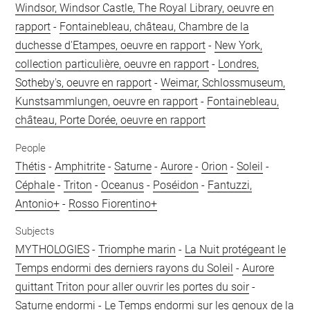
Windsor, Windsor Castle, The Royal Library, oeuvre en
rapport
-
Fontainebleau, château, Chambre de la
duchesse d'Etampes, oeuvre en rapport
-
New York,
collection particulière, oeuvre en rapport
-
Londres,
Sotheby's, oeuvre en rapport
-
Weimar, Schlossmuseum,
Kunstsammlungen, oeuvre en rapport
-
Fontainebleau,
château, Porte Dorée, oeuvre en rapport
People
Thétis
-
Amphitrite
-
Saturne
-
Aurore
-
Orion
-
Soleil
-
Céphale
-
Triton
-
Oceanus
-
Poséidon
-
Fantuzzi,
Antonio+
-
Rosso Fiorentino+
Subjects
MYTHOLOGIES
-
Triomphe marin
-
La Nuit protégeant le
Temps endormi des derniers rayons du Soleil
-
Aurore
quittant Triton pour aller ouvrir les portes du soir
-
Saturne endormi
-
Le Temps endormi sur les genoux de la