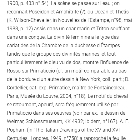
1900, p. 433 n° 54). La scène se passe sur l'eau ; on
reconnaît Poséidon et Amphitrite (?), ou Océan et Thétis
(K. Wilson-Chevalier, in Nouvelles de l'Estampe, n°98, mai
1988, p. 12) assis dans un char marin et Triton soufflant
dans une conque. La divinité féminine a le type des
cariatides de la Chambre de la duchesse d'Étampes
tandis que le groupe des divinités marines, et tout
particulièrement le dieu vu de dos, montre l'influence de
Rosso sur Primaticcio (cf. un motif comparable au bas
de la bordure d'un autre dessin à New York, coll. part.; D.
Cordellier, cat. exp. Primatice, maître de Fontainebleau,
Paris, Musée du Louvre, 2004, n°18). Le motif du cheval
se retournant, apeuré, sera fréquemment utilisé par
Primaticcio dans ses oeuvres (voir par ex. le dessin de
Weimar, Schlossmuseum, KK 4932; Ibidem, n°167). A. E.
Popham (in 'The Italian Drawings of the XV and XVI
Centuries', Londres, 1949, n°758) a rapproché la feuille