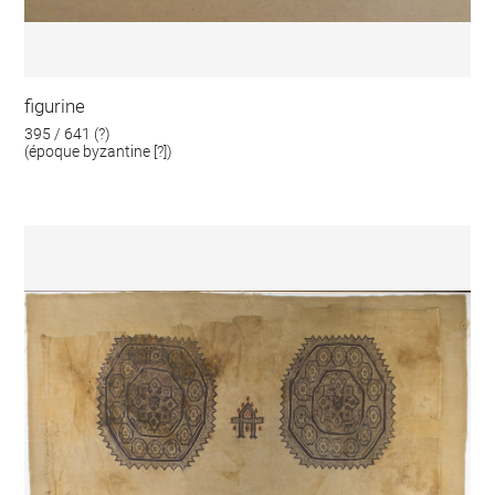
figurine
395 / 641 (?)
(époque byzantine [?])