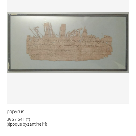
papyrus
395 / 641 (?)
(époque byzantine [?])