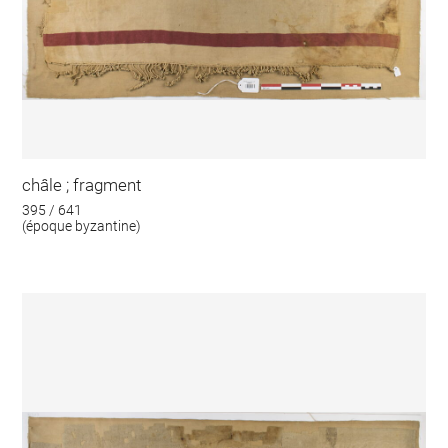
châle ; fragment
395 / 641
(époque byzantine)