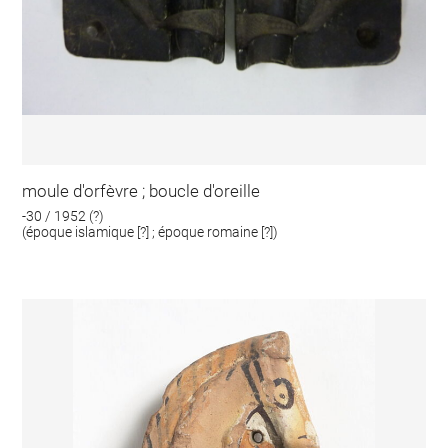
moule d'orfèvre ; boucle d'oreille
-30 / 1952 (?)
(époque islamique [?] ; époque romaine [?])