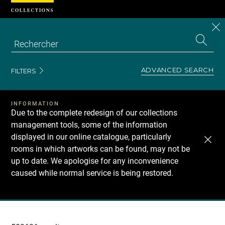
Cookies management panel
CL
Search
the
EN
S
collecti
Z
Se
ADVANCED SEARCH
FILTERS
INFORMATION
Due to the complete redesign of our collections
management tools, some of the information
displayed in our online catalogue, particularly
rooms in which artworks can be found, may not be
up to date. We apologise for any inconvenience
caused while normal service is being restored.
Recherche
dans
les