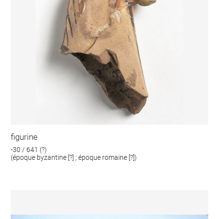
figurine
-30 / 641 (?)
(époque byzantine [?] ; époque romaine [?])