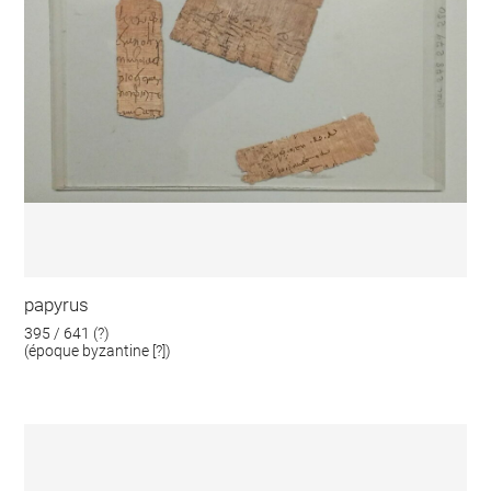
papyrus
395 / 641 (?)
(époque byzantine [?])