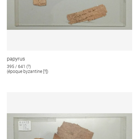
papyrus
395 / 641 (?)
(époque byzantine [?])