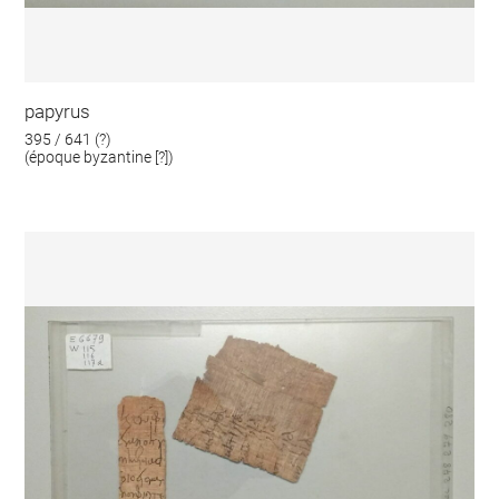
papyrus
395 / 641 (?)
(époque byzantine [?])