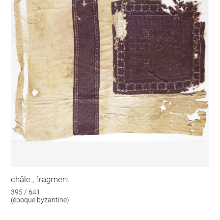
châle ; fragment
395 / 641
(époque byzantine)