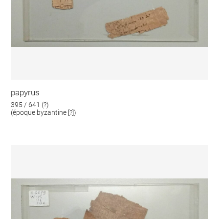
papyrus
395 / 641 (?)
(époque byzantine [?])