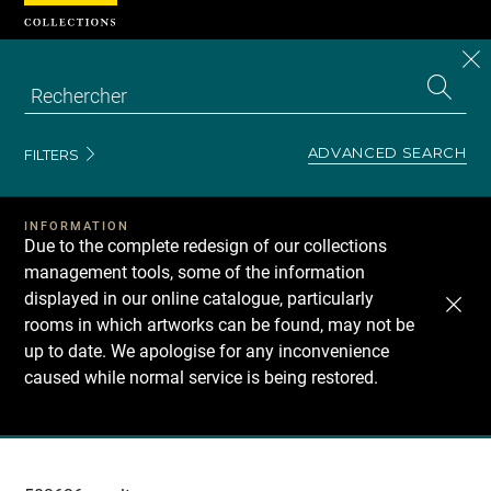
Cookies management panel
CL
Search
the
EN
S
collecti
Z
Se
ADVANCED SEARCH
FILTERS
INFORMATION
Due to the complete redesign of our collections
management tools, some of the information
displayed in our online catalogue, particularly
rooms in which artworks can be found, may not be
up to date. We apologise for any inconvenience
caused while normal service is being restored.
Recherche
dans
les