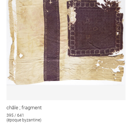
châle ; fragment
395 / 641
(époque byzantine)