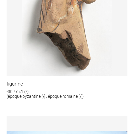
figurine
-30 / 641 (?)
(époque byzantine [?] ; époque romaine [?])