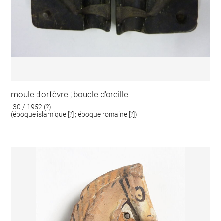
moule d'orfèvre ; boucle d'oreille
-30 / 1952 (?)
(époque islamique [?] ; époque romaine [?])