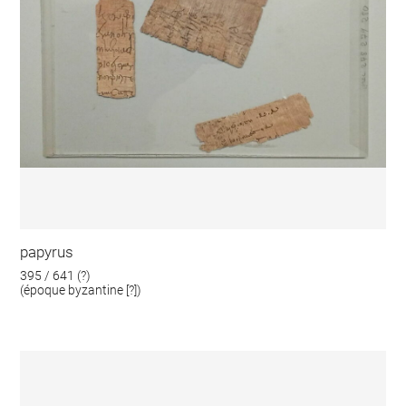
papyrus
395 / 641 (?)
(époque byzantine [?])