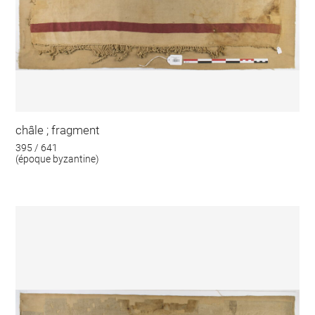
châle ; fragment
395 / 641
(époque byzantine)