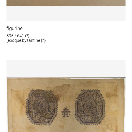
figurine
395 / 641 (?)
(époque byzantine [?])