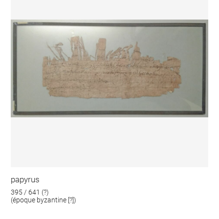
papyrus
395 / 641 (?)
(époque byzantine [?])