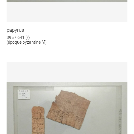
papyrus
395 / 641 (?)
(époque byzantine [?])