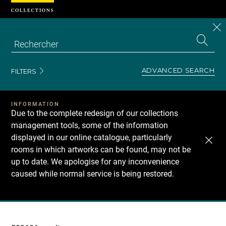
Cookies management panel
CL
Search
the
EN
S
collecti
Z
Se
ADVANCED SEARCH
FILTERS
INFORMATION
Due to the complete redesign of our collections
management tools, some of the information
displayed in our online catalogue, particularly
rooms in which artworks can be found, may not be
up to date. We apologise for any inconvenience
caused while normal service is being restored.
Recherche
dans
les