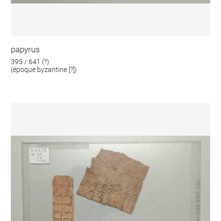
papyrus
395 / 641 (?)
(époque byzantine [?])