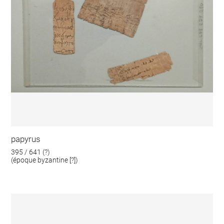
papyrus
395 / 641 (?)
(époque byzantine [?])