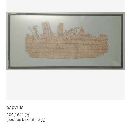
papyrus
395 / 641 (?)
(époque byzantine [?])