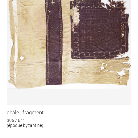
châle ; fragment
395 / 641
(époque byzantine)