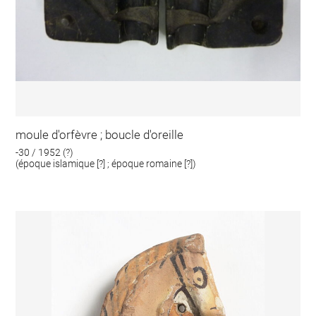
moule d'orfèvre ; boucle d'oreille
-30 / 1952 (?)
(époque islamique [?] ; époque romaine [?])