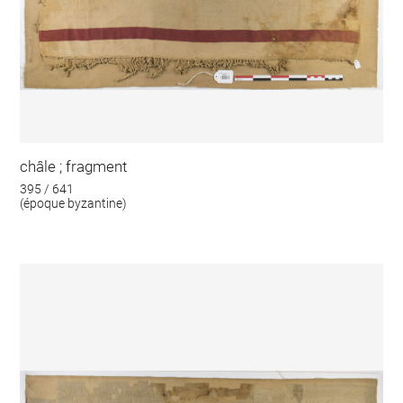
châle ; fragment
395 / 641
(époque byzantine)