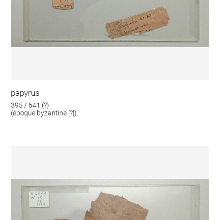
papyrus
395 / 641 (?)
(époque byzantine [?])