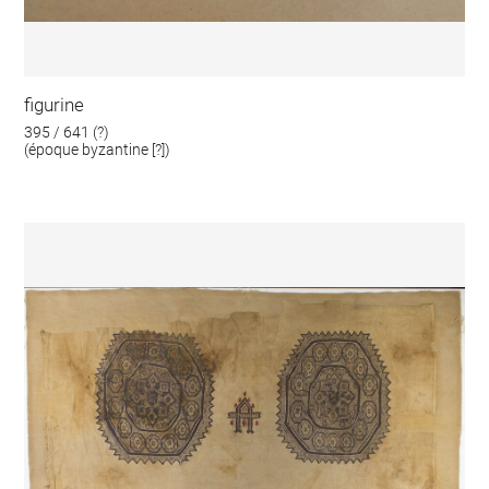
figurine
395 / 641 (?)
(époque byzantine [?])