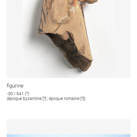
figurine
-30 / 641 (?)
(époque byzantine [?] ; époque romaine [?])