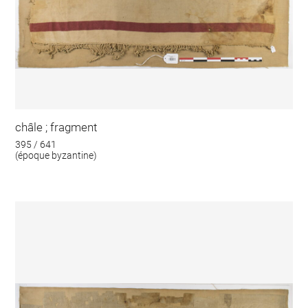
châle ; fragment
395 / 641
(époque byzantine)