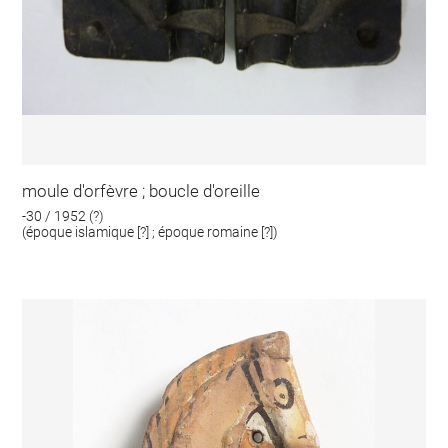
moule d'orfèvre ; boucle d'oreille
-30 / 1952 (?)
(époque islamique [?] ; époque romaine [?])