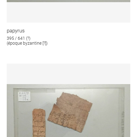
papyrus
395 / 641 (?)
(époque byzantine [?])