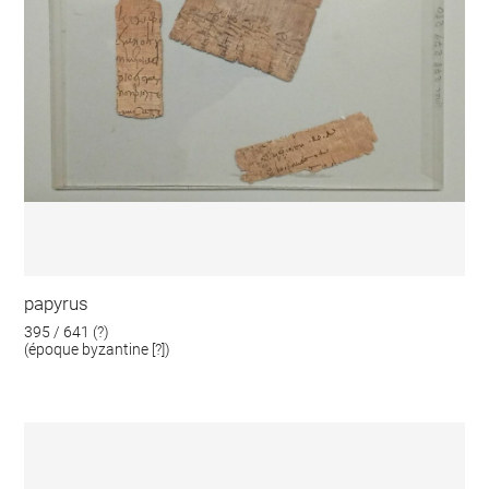
papyrus
395 / 641 (?)
(époque byzantine [?])