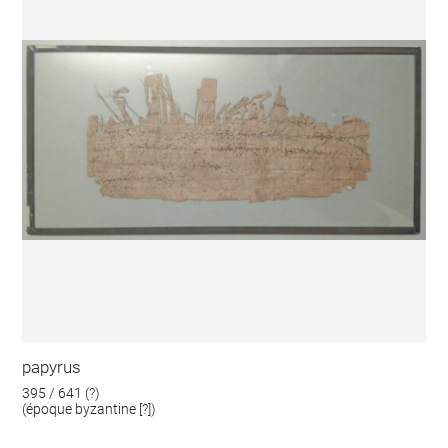
papyrus
395 / 641 (?)
(époque byzantine [?])