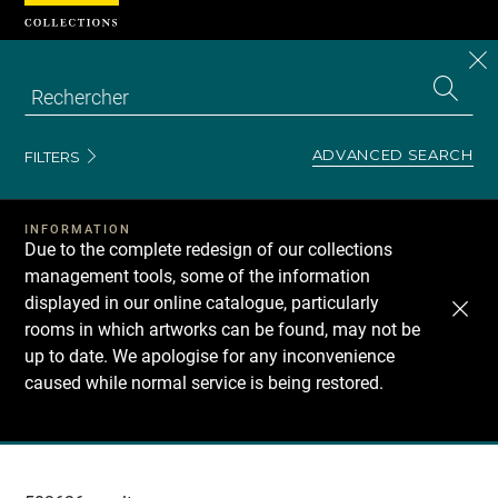
Cookies management panel
CL
Search
the
EN
S
collecti
Z
Se
ADVANCED SEARCH
FILTERS
INFORMATION
Due to the complete redesign of our collections
management tools, some of the information
displayed in our online catalogue, particularly
rooms in which artworks can be found, may not be
up to date. We apologise for any inconvenience
caused while normal service is being restored.
Recherche
dans
les