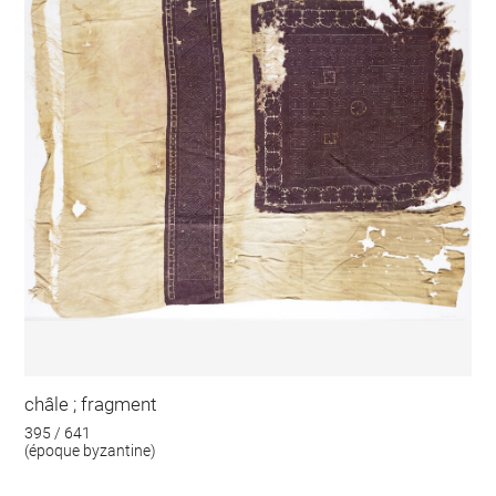
châle ; fragment
395 / 641
(époque byzantine)