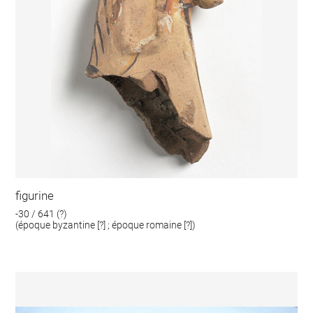
figurine
-30 / 641 (?)
(époque byzantine [?] ; époque romaine [?])