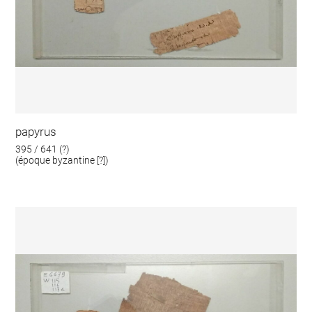
papyrus
395 / 641 (?)
(époque byzantine [?])