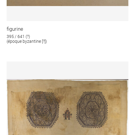
figurine
395 / 641 (?)
(époque byzantine [?])