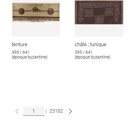
tenture
châle ; tunique
395 / 641
395 / 641
(époque byzantine)
(époque byzantine)
|
25182