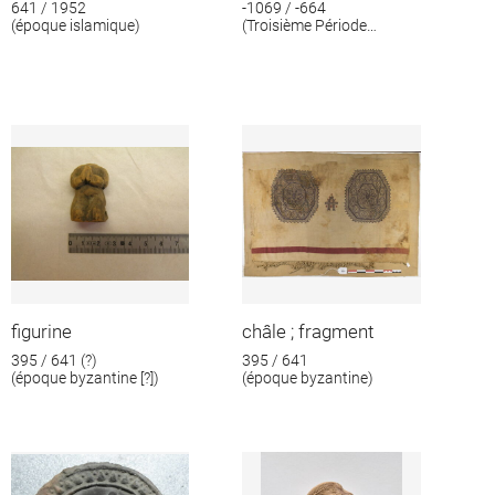
641 / 1952
-1069 / -664
(époque islamique)
(Troisième Période
intermédiaire)
figurine
châle ; fragment
395 / 641 (?)
395 / 641
(époque byzantine [?])
(époque byzantine)