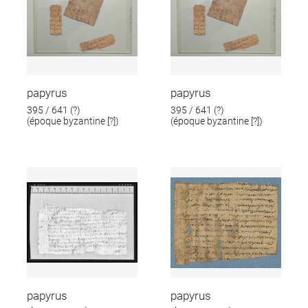
papyrus
papyrus
395 / 641 (?)
395 / 641 (?)
(époque byzantine [?])
(époque byzantine [?])
papyrus
papyrus