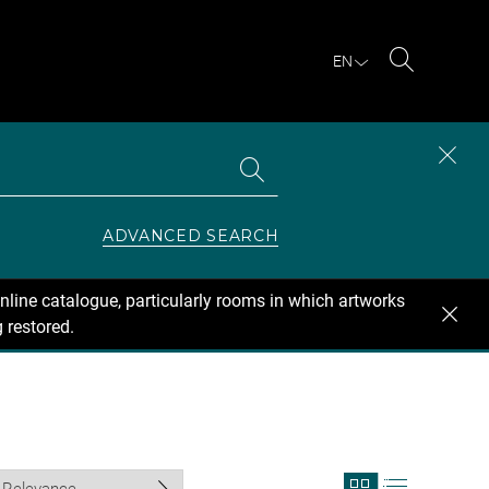
EN
Search
Search
CLOS
the
collections
SEAR
ZONE
ADVANCED SEARCH
nline catalogue, particularly rooms in which artworks
 restored.
View
View