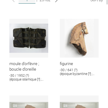
moule d'orfèvre ;
figurine
boucle d'oreille
-30 / 641 (?)
(époque byzantine [?] ;
-30 / 1952 (?)
époque romaine [?])
(époque islamique [?] ;
époque romaine [?])