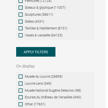
Peintures (12124)
Sceaux & glyptique (11007)
Sculptures (38611)
Stèles (4531)
Textiles & habillement (8151)
Vases & vaisselle (64123)
APPLY FILTERS
On display
On
Musée du Louvre (26839)
display
Louvre-Lens (349)
Musée National Eugène Delacroix (98)
Ecuries du château de Versailles (940)
Other (17631)