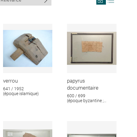
search
search
results
results
in
as
grid
list
format
verrou
papyrus
documentaire
641 / 1952
(époque islamique)
600 / 699
(époque byzantine ;
époque islamique)