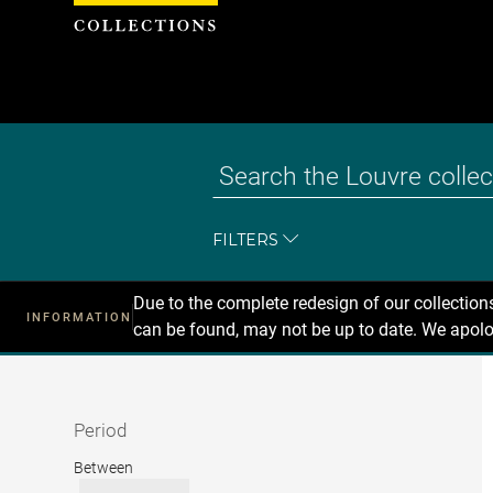
Cookies management panel
FILTERS
Due to the complete redesign of our collectio
INFORMATION
can be found, may not be up to date. We apolo
Recherche
dans
les
collections
Period
Period
Between