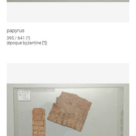
papyrus
395 / 641 (?)
(époque byzantine [?])