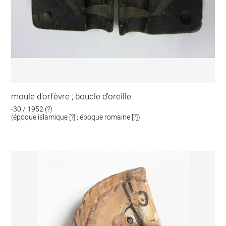
moule d'orfèvre ; boucle d'oreille
-30 / 1952 (?)
(époque islamique [?] ; époque romaine [?])