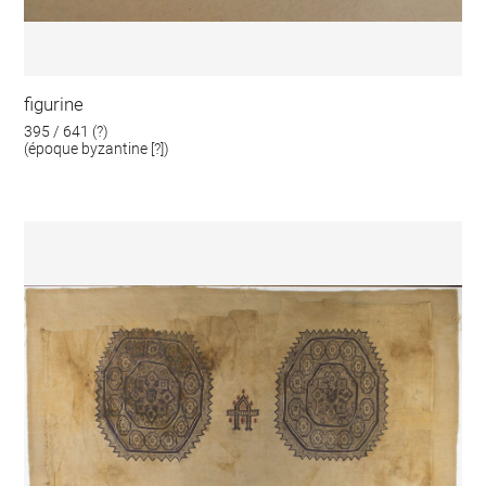
figurine
395 / 641 (?)
(époque byzantine [?])