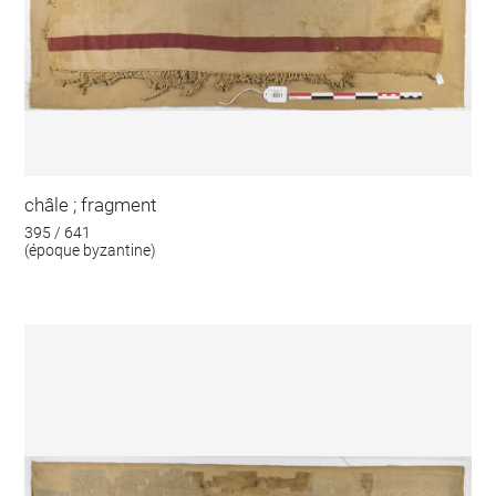
châle ; fragment
395 / 641
(époque byzantine)