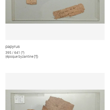
papyrus
395 / 641 (?)
(époque byzantine [?])