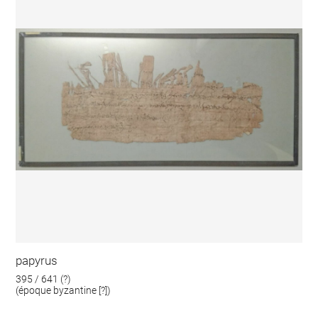
papyrus
395 / 641 (?)
(époque byzantine [?])