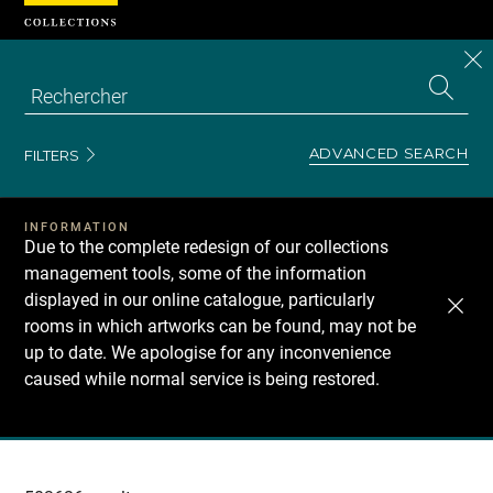
Cookies management panel
CL
Search
the
EN
S
collecti
Z
Se
ADVANCED SEARCH
FILTERS
INFORMATION
Due to the complete redesign of our collections
management tools, some of the information
displayed in our online catalogue, particularly
rooms in which artworks can be found, may not be
up to date. We apologise for any inconvenience
caused while normal service is being restored.
Recherche
dans
les