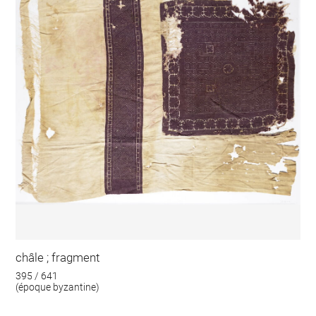
châle ; fragment
395 / 641
(époque byzantine)