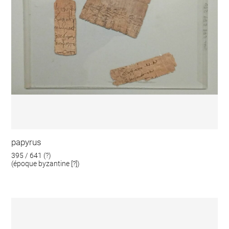
papyrus
395 / 641 (?)
(époque byzantine [?])