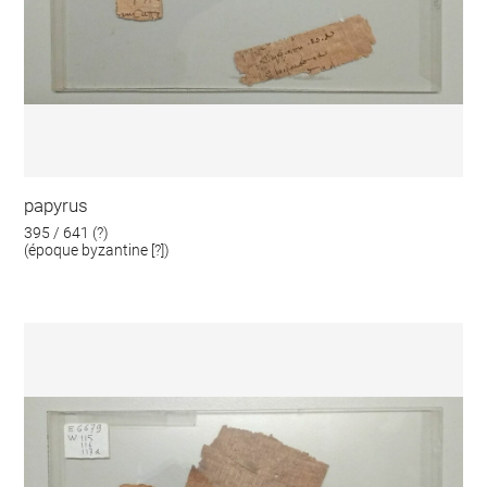
papyrus
395 / 641 (?)
(époque byzantine [?])