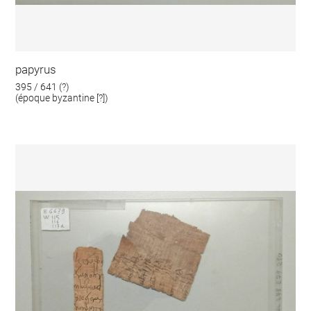
papyrus
395 / 641 (?)
(époque byzantine [?])