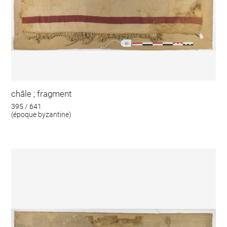
châle ; fragment
395 / 641
(époque byzantine)