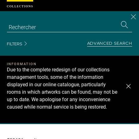
Cookies management panel
CL
Search
the
EN
S
collecti
Z
Se
ADVANCED SEARCH
FILTERS
INFORMATION
Due to the complete redesign of our collections
management tools, some of the information
displayed in our online catalogue, particularly
rooms in which artworks can be found, may not be
up to date. We apologise for any inconvenience
caused while normal service is being restored.
Recherche
dans
les