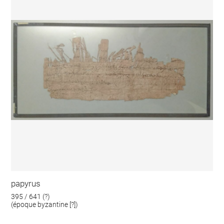
papyrus
395 / 641 (?)
(époque byzantine [?])