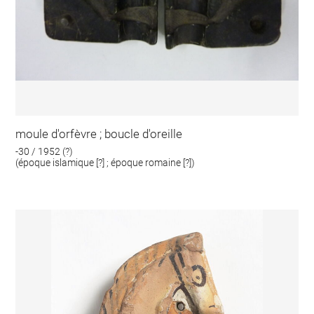
moule d'orfèvre ; boucle d'oreille
-30 / 1952 (?)
(époque islamique [?] ; époque romaine [?])