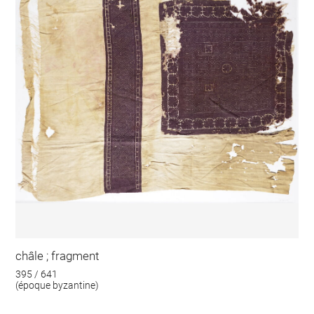
châle ; fragment
395 / 641
(époque byzantine)