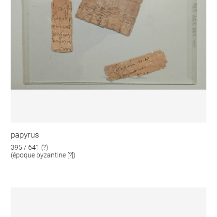
papyrus
395 / 641 (?)
(époque byzantine [?])