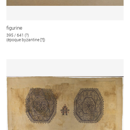
figurine
395 / 641 (?)
(époque byzantine [?])