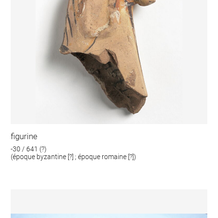
figurine
-30 / 641 (?)
(époque byzantine [?] ; époque romaine [?])