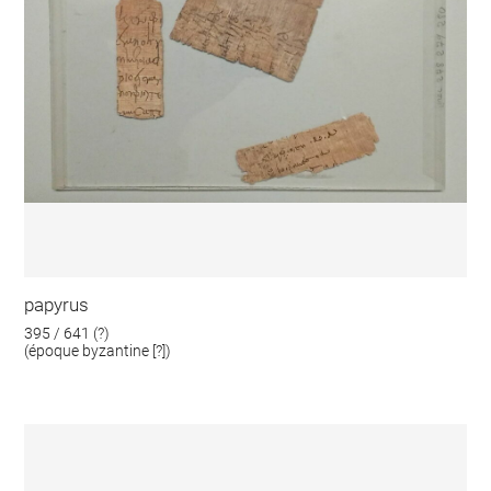
papyrus
395 / 641 (?)
(époque byzantine [?])