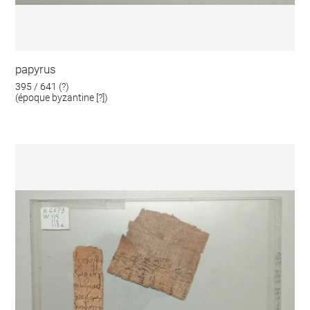
papyrus
395 / 641 (?)
(époque byzantine [?])