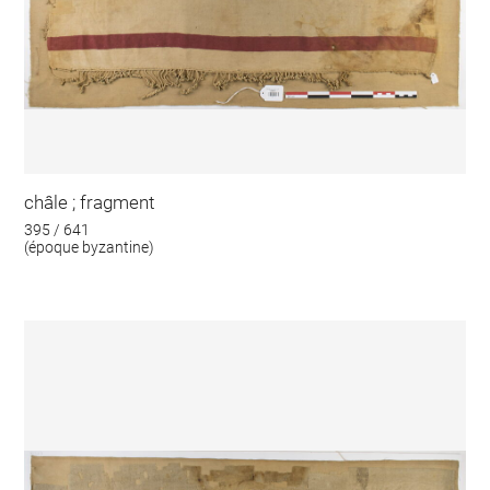
châle ; fragment
395 / 641
(époque byzantine)