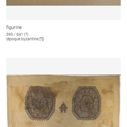
figurine
395 / 641 (?)
(époque byzantine [?])