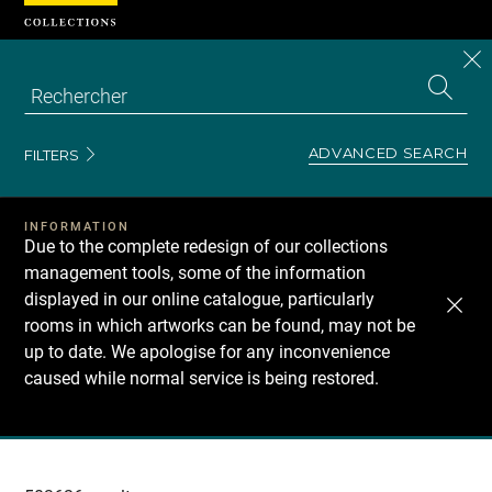
Cookies management panel
CL
Search
the
EN
S
collecti
Z
Se
ADVANCED SEARCH
FILTERS
INFORMATION
Due to the complete redesign of our collections
management tools, some of the information
displayed in our online catalogue, particularly
rooms in which artworks can be found, may not be
up to date. We apologise for any inconvenience
caused while normal service is being restored.
Recherche
dans
les