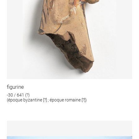
figurine
-30 / 641 (?)
(époque byzantine [?] ; époque romaine [?])