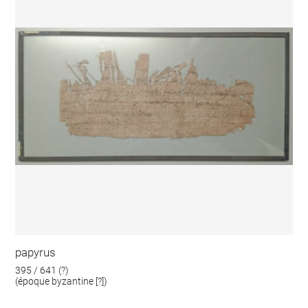
papyrus
395 / 641 (?)
(époque byzantine [?])