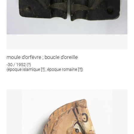
moule d'orfèvre ; boucle d'oreille
-30 / 1952 (?)
(époque islamique [?] ; époque romaine [?])