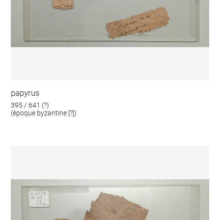
papyrus
395 / 641 (?)
(époque byzantine [?])