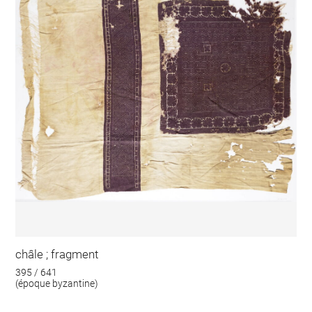
châle ; fragment
395 / 641
(époque byzantine)