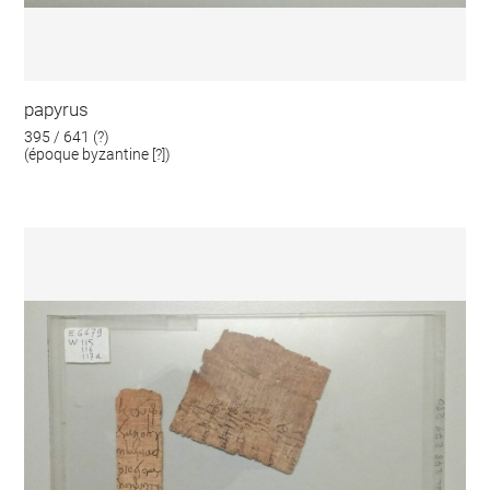
papyrus
395 / 641 (?)
(époque byzantine [?])