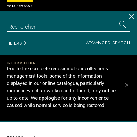
Cookies management panel
CL
Search
the
EN
S
collecti
Z
Se
ADVANCED SEARCH
FILTERS
INFORMATION
Due to the complete redesign of our collections
management tools, some of the information
displayed in our online catalogue, particularly
rooms in which artworks can be found, may not be
up to date. We apologise for any inconvenience
caused while normal service is being restored.
Recherche
dans
les