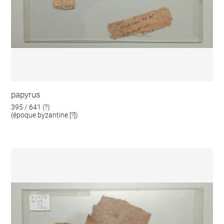
papyrus
395 / 641 (?)
(époque byzantine [?])