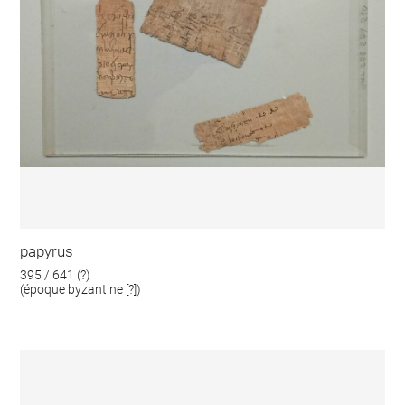
papyrus
395 / 641 (?)
(époque byzantine [?])