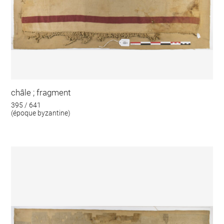
châle ; fragment
395 / 641
(époque byzantine)