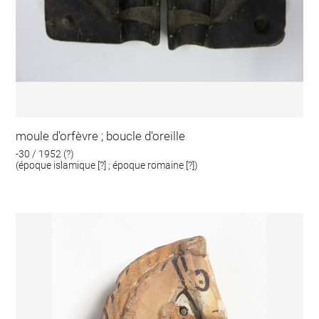
moule d'orfèvre ; boucle d'oreille
-30 / 1952 (?)
(époque islamique [?] ; époque romaine [?])