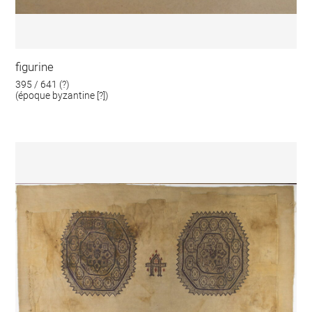
figurine
395 / 641 (?)
(époque byzantine [?])