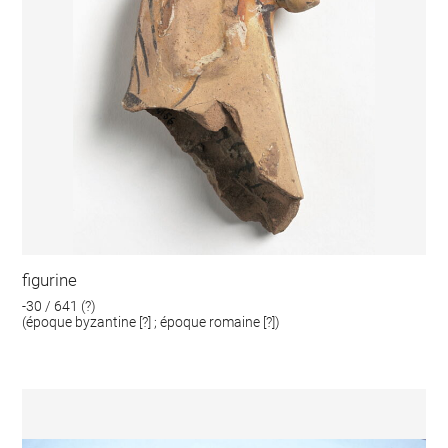
figurine
-30 / 641 (?)
(époque byzantine [?] ; époque romaine [?])