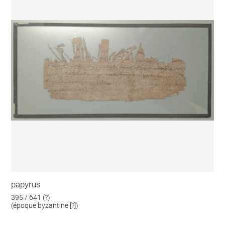
papyrus
395 / 641 (?)
(époque byzantine [?])