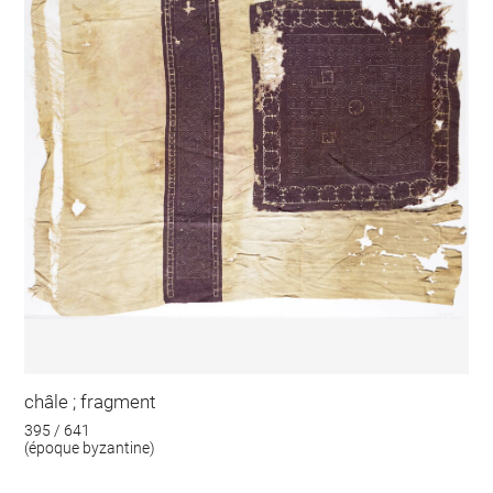
châle ; fragment
395 / 641
(époque byzantine)