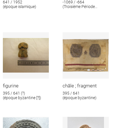
641 / 1952
-1069 / -664
(époque islamique)
(Troisième Période
intermédiaire)
figurine
châle ; fragment
395 / 641 (?)
395 / 641
(époque byzantine [?])
(époque byzantine)