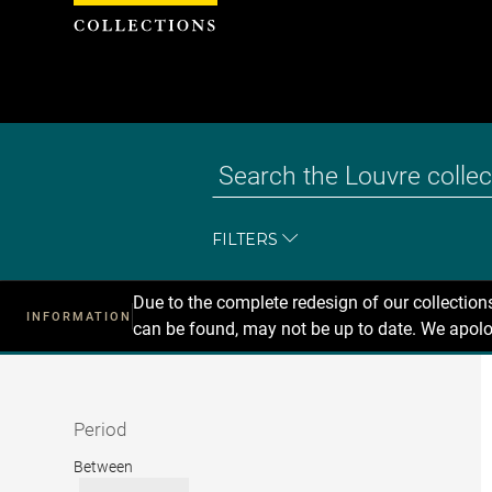
Cookies management panel
FILTERS
Due to the complete redesign of our collectio
INFORMATION
can be found, may not be up to date. We apolo
Recherche
dans
les
collections
Period
Period
Between