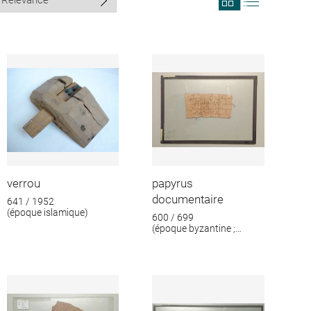
search
search
results
results
in
as
grid
list
format
verrou
papyrus
documentaire
641 / 1952
(époque islamique)
600 / 699
(époque byzantine ;
époque islamique)