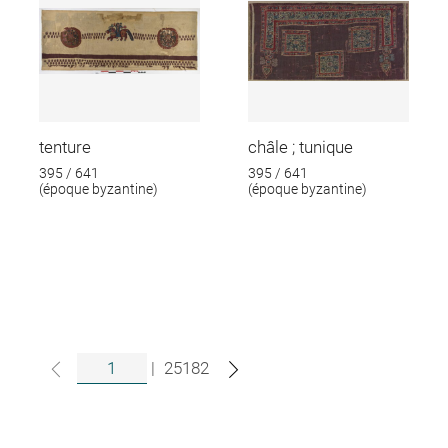
tenture
châle ; tunique
395 / 641
395 / 641
(époque byzantine)
(époque byzantine)
|
25182