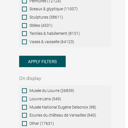
Peintures (12124)
Sceaux & glyptique (11007)
Sculptures (38611)
Stèles (4531)
Textiles & habillement (8151)
Vases & vaisselle (64123)
APPLY FILTERS
On display
On
Musée du Louvre (26839)
display
Louvre-Lens (349)
Musée National Eugène Delacroix (98)
Ecuries du château de Versailles (940)
Other (17631)