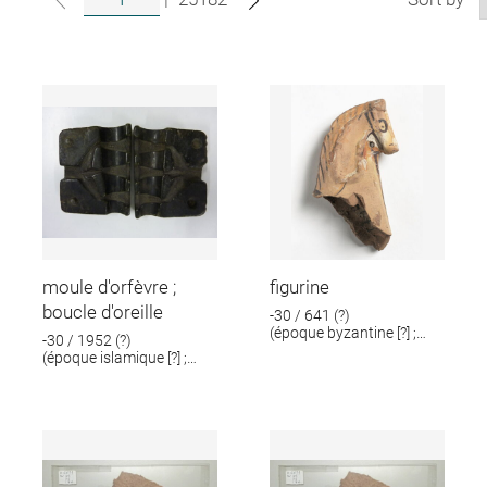
moule d'orfèvre ;
figurine
boucle d'oreille
-30 / 641 (?)
(époque byzantine [?] ;
-30 / 1952 (?)
époque romaine [?])
(époque islamique [?] ;
époque romaine [?])