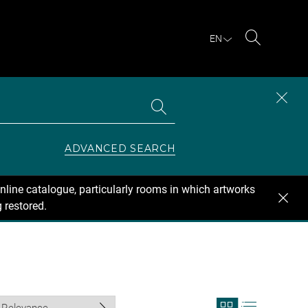
EN
Search
Search
CLOS
the
collections
SEAR
ZONE
ADVANCED SEARCH
nline catalogue, particularly rooms in which artworks
 restored.
View
View