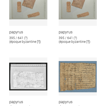
papyrus
papyrus
395 / 641 (?)
395 / 641 (?)
(époque byzantine [?])
(époque byzantine [?])
papyrus
papyrus