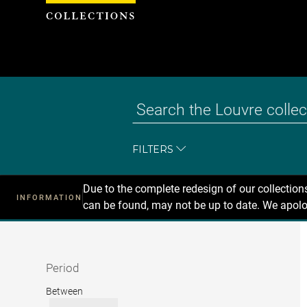
Cookies management panel
FILTERS
Due to the complete redesign of our collectio
INFORMATION
can be found, may not be up to date. We apolo
Recherche
dans
les
collections
Period
Period
Between