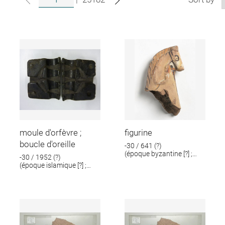
moule d'orfèvre ;
figurine
boucle d'oreille
-30 / 641 (?)
(époque byzantine [?] ;
-30 / 1952 (?)
époque romaine [?])
(époque islamique [?] ;
époque romaine [?])