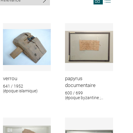
search
search
results
results
in
as
grid
list
format
verrou
papyrus
documentaire
641 / 1952
(époque islamique)
600 / 699
(époque byzantine ;
époque islamique)