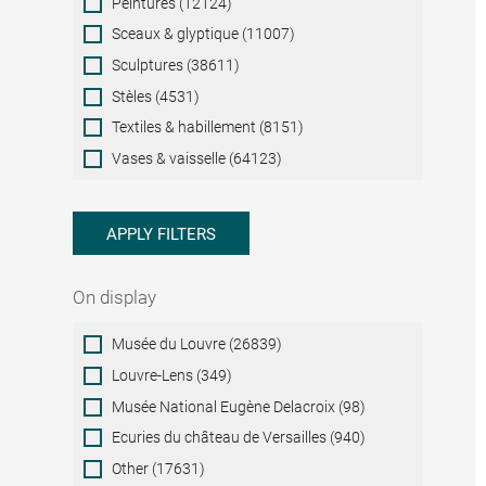
Peintures (12124)
Sceaux & glyptique (11007)
Sculptures (38611)
Stèles (4531)
Textiles & habillement (8151)
Vases & vaisselle (64123)
APPLY FILTERS
On display
On
Musée du Louvre (26839)
display
Louvre-Lens (349)
Musée National Eugène Delacroix (98)
Ecuries du château de Versailles (940)
Other (17631)