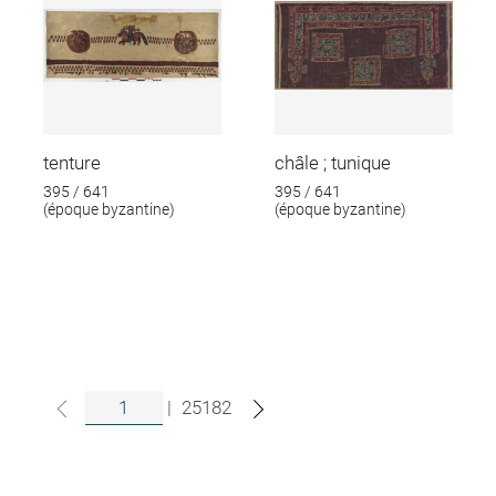
tenture
châle ; tunique
395 / 641
395 / 641
(époque byzantine)
(époque byzantine)
|
25182