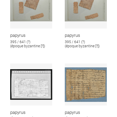
papyrus
papyrus
395 / 641 (?)
395 / 641 (?)
(époque byzantine [?])
(époque byzantine [?])
papyrus
papyrus