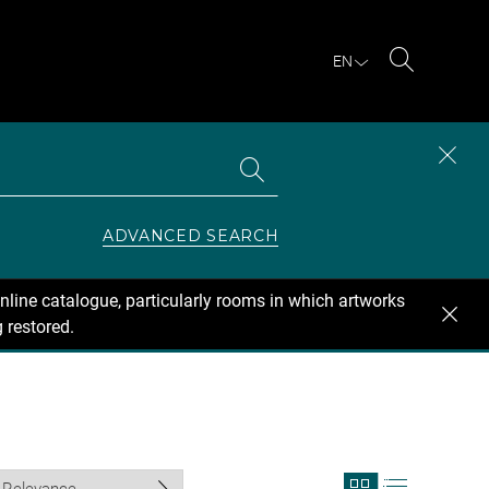
EN
Search
Search
CLOS
the
collections
SEAR
ZONE
ADVANCED SEARCH
nline catalogue, particularly rooms in which artworks
 restored.
View
View