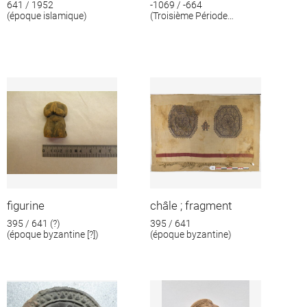
641 / 1952
-1069 / -664
(époque islamique)
(Troisième Période
intermédiaire)
figurine
châle ; fragment
395 / 641 (?)
395 / 641
(époque byzantine [?])
(époque byzantine)