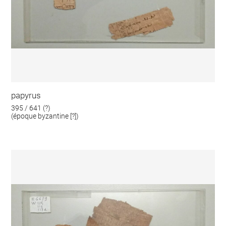
papyrus
395 / 641 (?)
(époque byzantine [?])