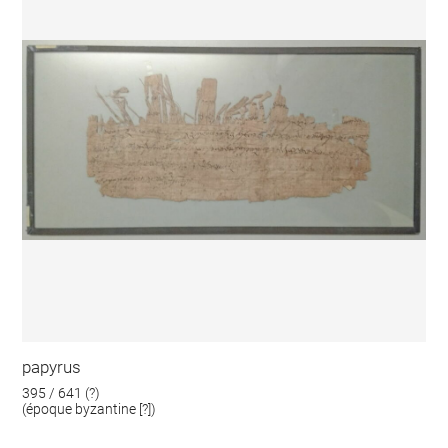
papyrus
395 / 641 (?)
(époque byzantine [?])