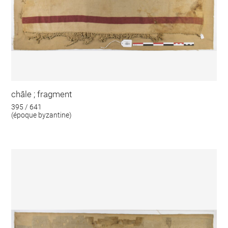
châle ; fragment
395 / 641
(époque byzantine)