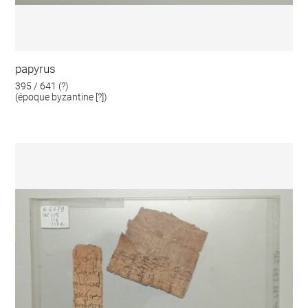
papyrus
395 / 641 (?)
(époque byzantine [?])