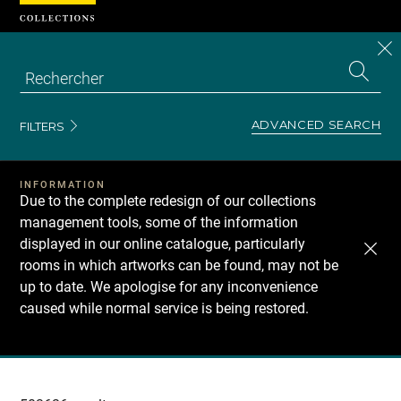
Cookies management panel
CL
Search
the
EN
S
collecti
Z
Se
ADVANCED SEARCH
FILTERS
INFORMATION
Due to the complete redesign of our collections
management tools, some of the information
displayed in our online catalogue, particularly
rooms in which artworks can be found, may not be
up to date. We apologise for any inconvenience
caused while normal service is being restored.
Recherche
dans
les