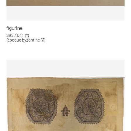
figurine
395 / 641 (?)
(époque byzantine [?])