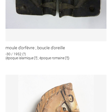
moule d'orfèvre ; boucle d'oreille
-30 / 1952 (?)
(époque islamique [?] ; époque romaine [?])