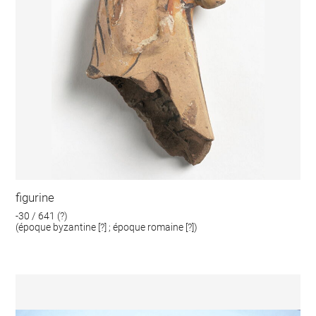
figurine
-30 / 641 (?)
(époque byzantine [?] ; époque romaine [?])