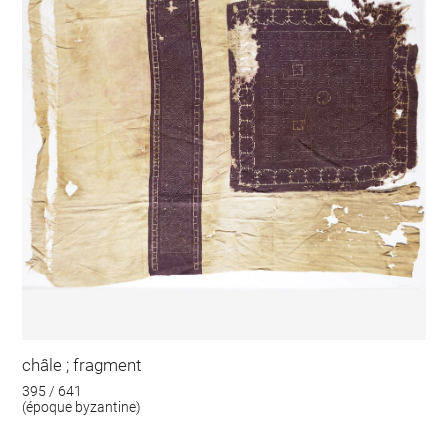
châle ; fragment
395 / 641
(époque byzantine)