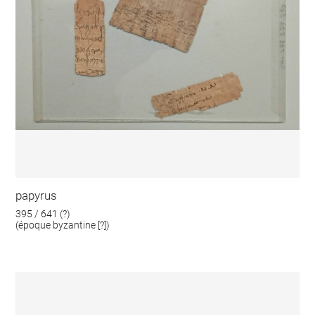
papyrus
395 / 641 (?)
(époque byzantine [?])