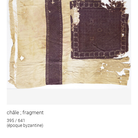
châle ; fragment
395 / 641
(époque byzantine)