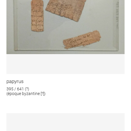
papyrus
395 / 641 (?)
(époque byzantine [?])