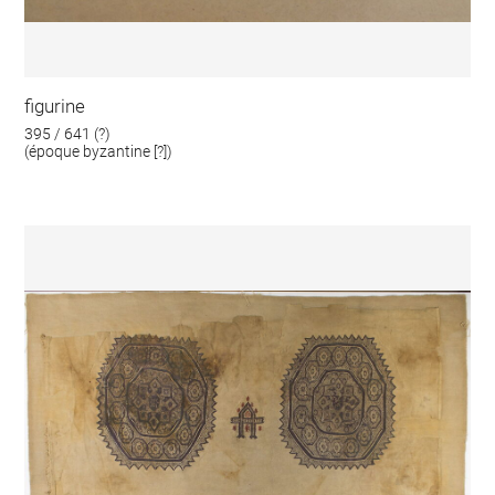
figurine
395 / 641 (?)
(époque byzantine [?])