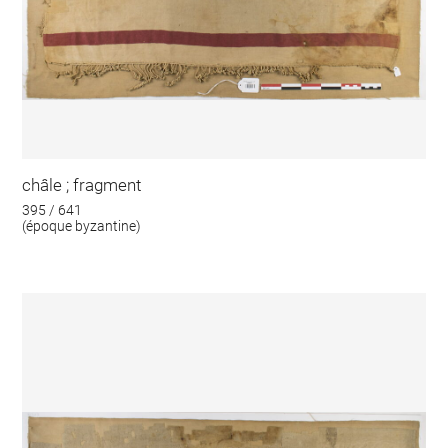
châle ; fragment
395 / 641
(époque byzantine)