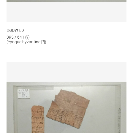
papyrus
395 / 641 (?)
(époque byzantine [?])