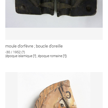
moule d'orfèvre ; boucle d'oreille
-30 / 1952 (?)
(époque islamique [?] ; époque romaine [?])