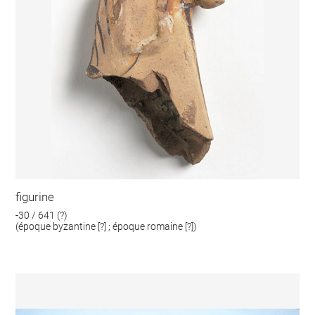
figurine
-30 / 641 (?)
(époque byzantine [?] ; époque romaine [?])