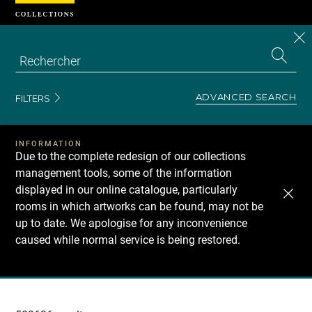
Cookies management panel
CL
Search
the
EN
S
collecti
Z
Se
ADVANCED SEARCH
FILTERS
INFORMATION
Due to the complete redesign of our collections
management tools, some of the information
displayed in our online catalogue, particularly
rooms in which artworks can be found, may not be
up to date. We apologise for any inconvenience
caused while normal service is being restored.
Recherche
dans
les