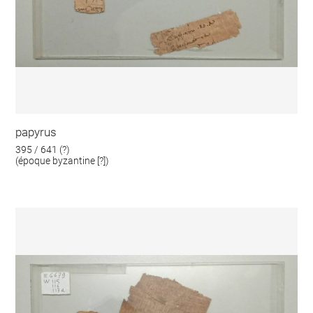
papyrus
395 / 641 (?)
(époque byzantine [?])