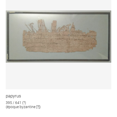
papyrus
395 / 641 (?)
(époque byzantine [?])