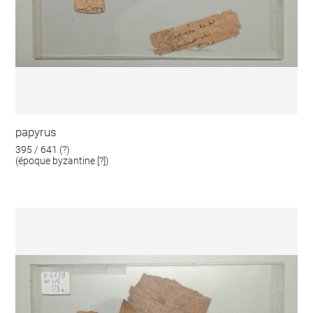
papyrus
395 / 641 (?)
(époque byzantine [?])