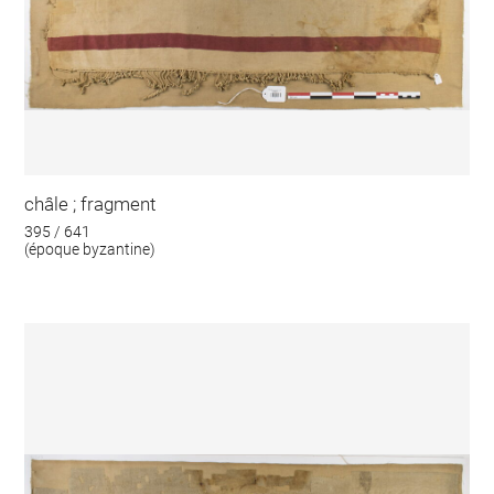
châle ; fragment
395 / 641
(époque byzantine)