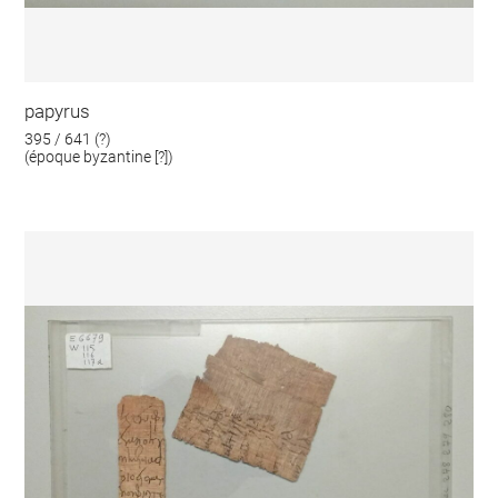
papyrus
395 / 641 (?)
(époque byzantine [?])