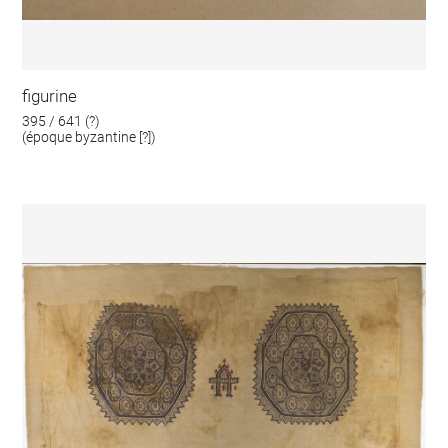
figurine
395 / 641 (?)
(époque byzantine [?])