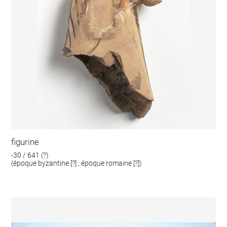
figurine
-30 / 641 (?)
(époque byzantine [?] ; époque romaine [?])