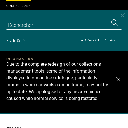
Cookies management panel
CL
Search
the
EN
S
collecti
Z
Se
ADVANCED SEARCH
FILTERS
INFORMATION
Due to the complete redesign of our collections
management tools, some of the information
displayed in our online catalogue, particularly
rooms in which artworks can be found, may not be
up to date. We apologise for any inconvenience
caused while normal service is being restored.
Recherche
dans
les