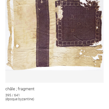
châle ; fragment
395 / 641
(époque byzantine)