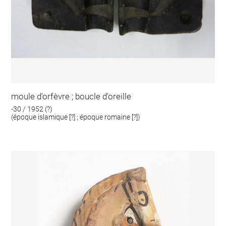
moule d'orfèvre ; boucle d'oreille
-30 / 1952 (?)
(époque islamique [?] ; époque romaine [?])