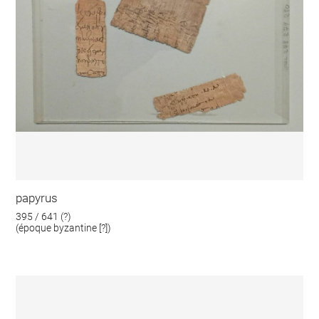
papyrus
395 / 641 (?)
(époque byzantine [?])