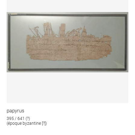
papyrus
395 / 641 (?)
(époque byzantine [?])