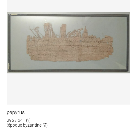
papyrus
395 / 641 (?)
(époque byzantine [?])