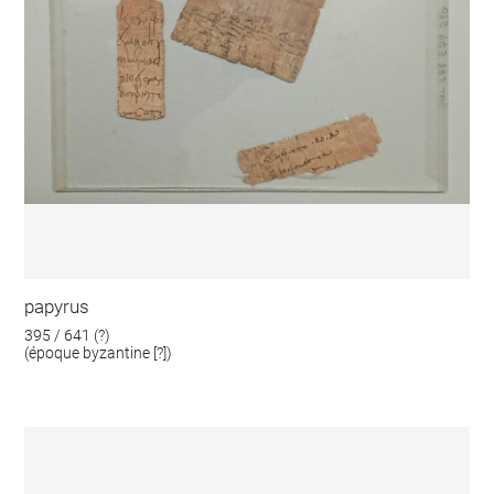
papyrus
395 / 641 (?)
(époque byzantine [?])