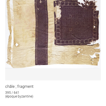
châle ; fragment
395 / 641
(époque byzantine)