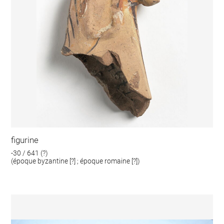
figurine
-30 / 641 (?)
(époque byzantine [?] ; époque romaine [?])