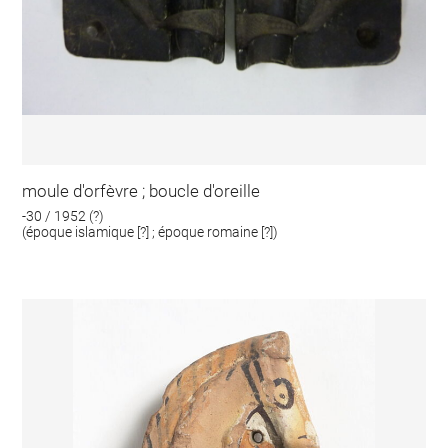
moule d'orfèvre ; boucle d'oreille
-30 / 1952 (?)
(époque islamique [?] ; époque romaine [?])