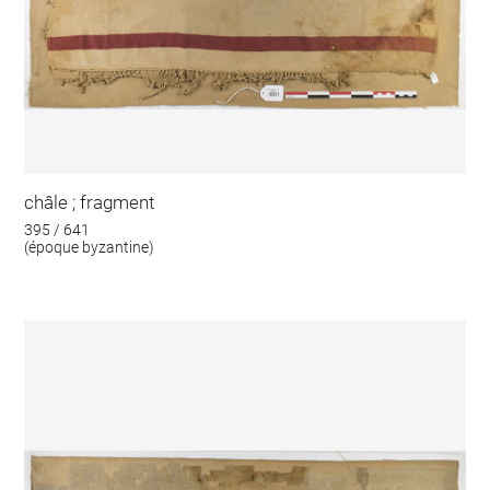
châle ; fragment
395 / 641
(époque byzantine)