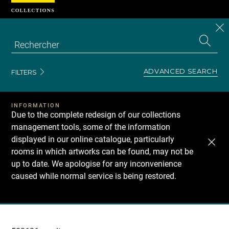
Cookies management panel
CL
Search
the
EN
S
collecti
Z
Se
ADVANCED SEARCH
FILTERS
INFORMATION
Due to the complete redesign of our collections
management tools, some of the information
displayed in our online catalogue, particularly
rooms in which artworks can be found, may not be
up to date. We apologise for any inconvenience
caused while normal service is being restored.
Recherche
dans
les