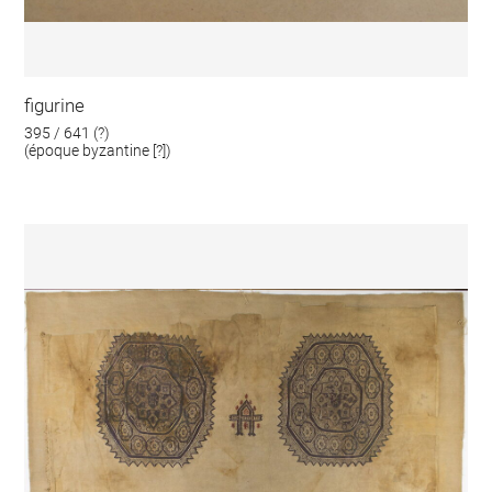
figurine
395 / 641 (?)
(époque byzantine [?])