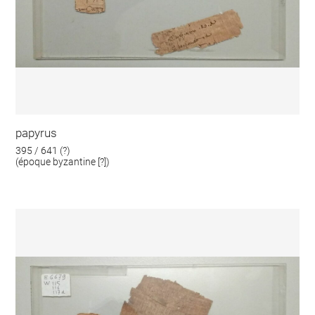
papyrus
395 / 641 (?)
(époque byzantine [?])