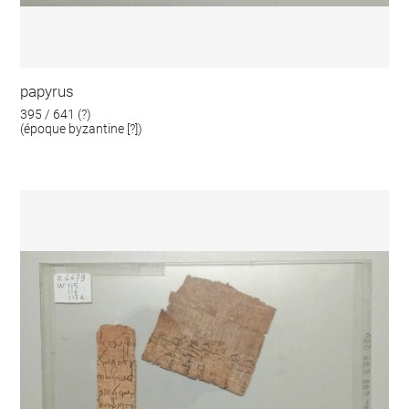
papyrus
395 / 641 (?)
(époque byzantine [?])