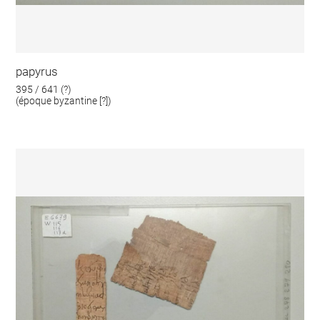
papyrus
395 / 641 (?)
(époque byzantine [?])