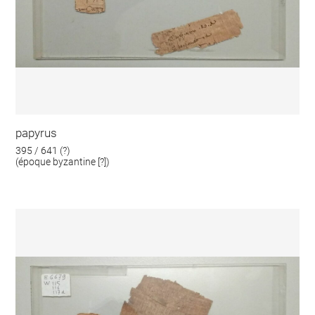
papyrus
395 / 641 (?)
(époque byzantine [?])