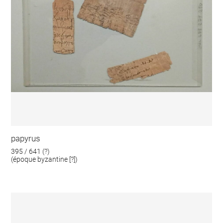
papyrus
395 / 641 (?)
(époque byzantine [?])