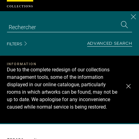
Cookies management panel
CL
Search
the
EN
S
collecti
Z
Se
ADVANCED SEARCH
FILTERS
INFORMATION
Due to the complete redesign of our collections
management tools, some of the information
displayed in our online catalogue, particularly
rooms in which artworks can be found, may not be
up to date. We apologise for any inconvenience
caused while normal service is being restored.
Recherche
dans
les