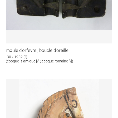
moule d'orfèvre ; boucle d'oreille
-30 / 1952 (?)
(époque islamique [?] ; époque romaine [?])