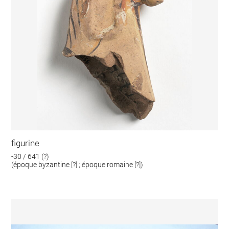
figurine
-30 / 641 (?)
(époque byzantine [?] ; époque romaine [?])