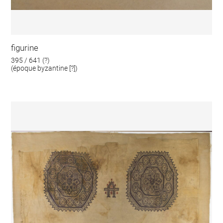
figurine
395 / 641 (?)
(époque byzantine [?])