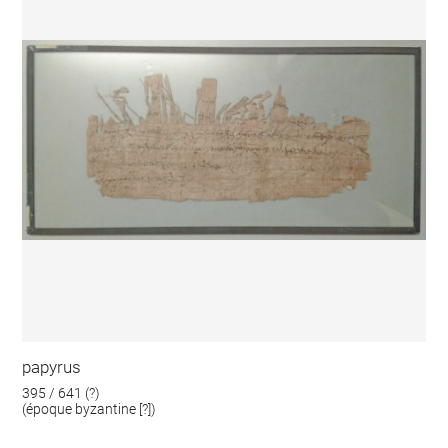
papyrus
395 / 641 (?)
(époque byzantine [?])