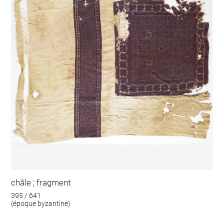
châle ; fragment
395 / 641
(époque byzantine)