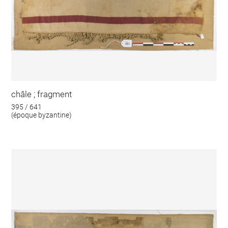
châle ; fragment
395 / 641
(époque byzantine)