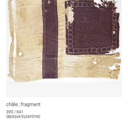
châle ; fragment
395 / 641
(époque byzantine)