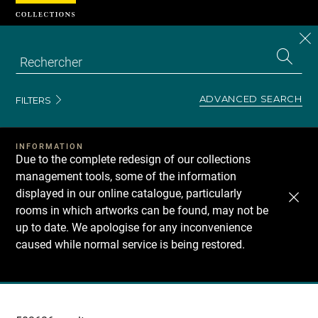
Cookies management panel
CL
Search
the
EN
S
collecti
Z
Se
ADVANCED SEARCH
FILTERS
INFORMATION
Due to the complete redesign of our collections
management tools, some of the information
displayed in our online catalogue, particularly
rooms in which artworks can be found, may not be
up to date. We apologise for any inconvenience
caused while normal service is being restored.
Recherche
dans
les