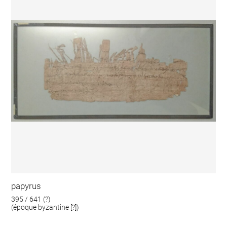
papyrus
395 / 641 (?)
(époque byzantine [?])