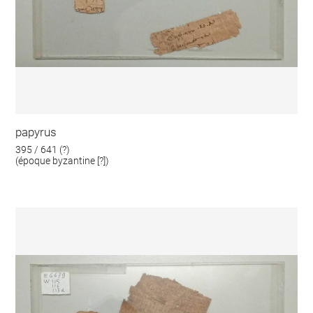
papyrus
395 / 641 (?)
(époque byzantine [?])