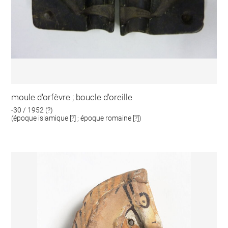
moule d'orfèvre ; boucle d'oreille
-30 / 1952 (?)
(époque islamique [?] ; époque romaine [?])