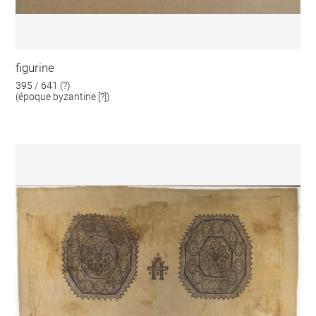
figurine
395 / 641 (?)
(époque byzantine [?])