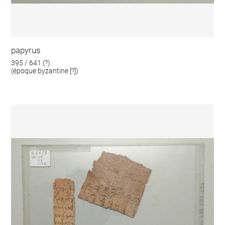
papyrus
395 / 641 (?)
(époque byzantine [?])