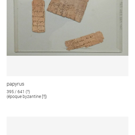
papyrus
395 / 641 (?)
(époque byzantine [?])