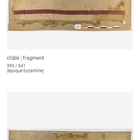
châle ; fragment
395 / 641
(époque byzantine)