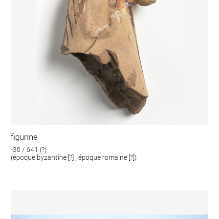
figurine
-30 / 641 (?)
(époque byzantine [?] ; époque romaine [?])