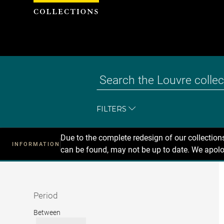
Cookies management panel
FILTERS
Due to the complete redesign of our collectio
INFORMATION
can be found, may not be up to date. We apolo
Recherche
dans
les
collections
Period
Period
Between