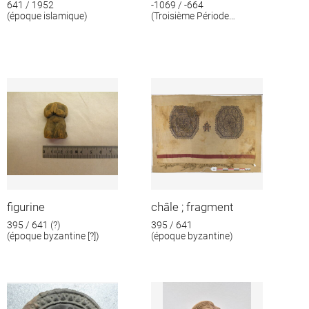
641 / 1952
-1069 / -664
(époque islamique)
(Troisième Période
intermédiaire)
figurine
châle ; fragment
395 / 641 (?)
395 / 641
(époque byzantine [?])
(époque byzantine)