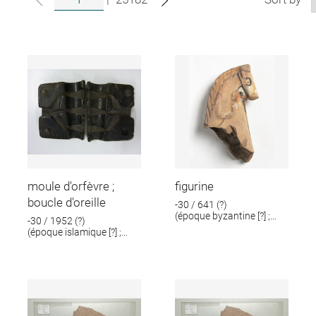
moule d'orfèvre ;
figurine
boucle d'oreille
-30 / 641 (?)
(époque byzantine [?] ;
-30 / 1952 (?)
époque romaine [?])
(époque islamique [?] ;
époque romaine [?])