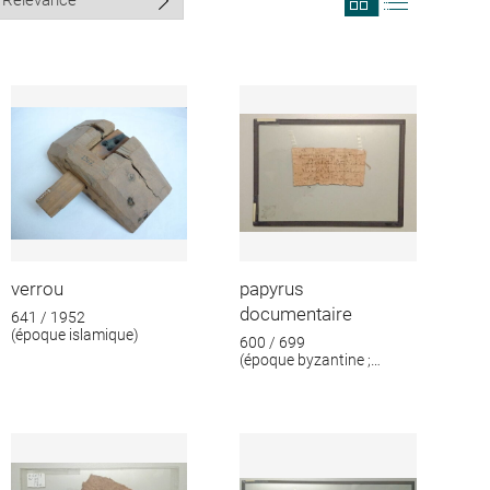
search
search
results
results
in
as
grid
list
format
verrou
papyrus
documentaire
641 / 1952
(époque islamique)
600 / 699
(époque byzantine ;
époque islamique)