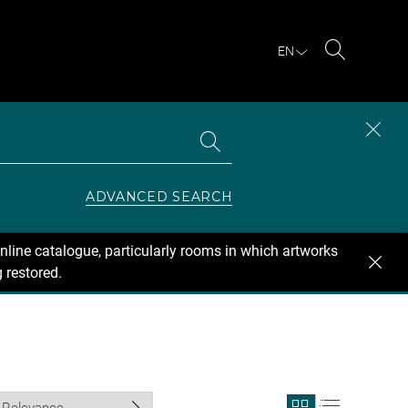
EN
Search
Search
CLOS
the
collections
SEAR
ZONE
ADVANCED SEARCH
nline catalogue, particularly rooms in which artworks
 restored.
View
View