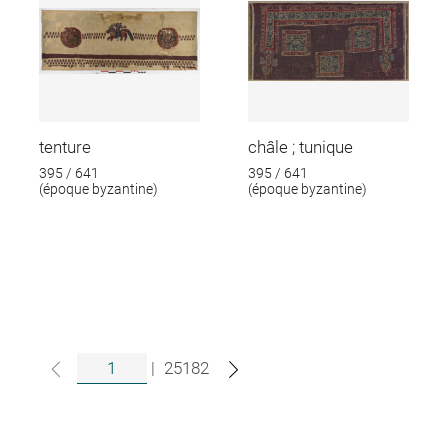
tenture
châle ; tunique
395 / 641
395 / 641
(époque byzantine)
(époque byzantine)
|
25182