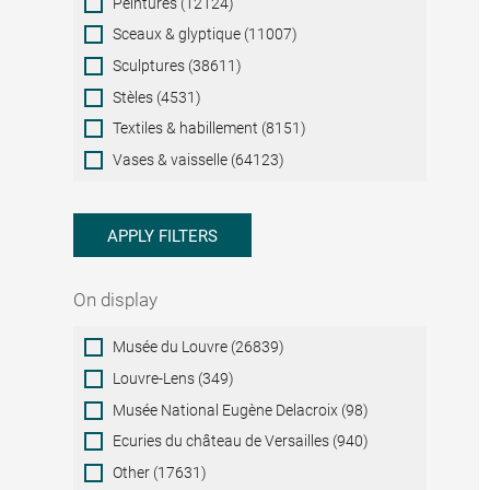
Peintures (12124)
Sceaux & glyptique (11007)
Sculptures (38611)
Stèles (4531)
Textiles & habillement (8151)
Vases & vaisselle (64123)
APPLY FILTERS
On display
On
Musée du Louvre (26839)
display
Louvre-Lens (349)
Musée National Eugène Delacroix (98)
Ecuries du château de Versailles (940)
Other (17631)