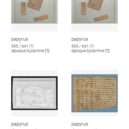
papyrus
papyrus
395 / 641 (?)
395 / 641 (?)
(époque byzantine [?])
(époque byzantine [?])
papyrus
papyrus