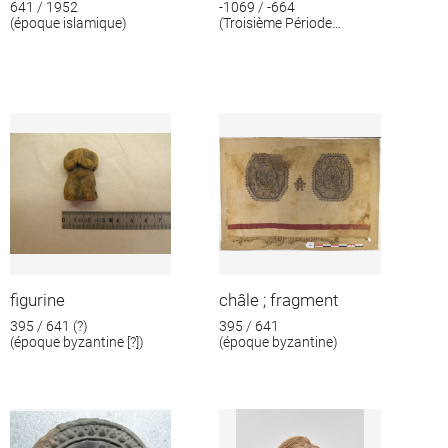
641 / 1952
-1069 / -664
(époque islamique)
(Troisième Période
intermédiaire)
figurine
châle ; fragment
395 / 641 (?)
395 / 641
(époque byzantine [?])
(époque byzantine)