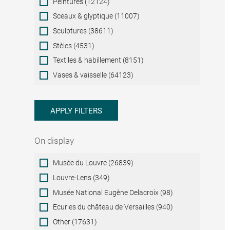
Peintures (12124)
Sceaux & glyptique (11007)
Sculptures (38611)
Stèles (4531)
Textiles & habillement (8151)
Vases & vaisselle (64123)
APPLY FILTERS
On display
On
Musée du Louvre (26839)
display
Louvre-Lens (349)
Musée National Eugène Delacroix (98)
Ecuries du château de Versailles (940)
Other (17631)