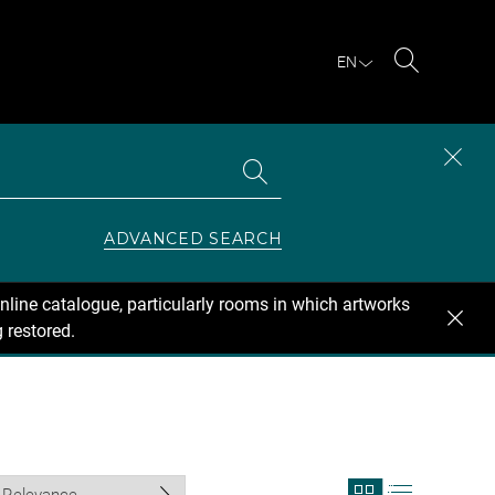
EN
Search
Search
CLOS
the
collections
SEAR
ZONE
ADVANCED SEARCH
nline catalogue, particularly rooms in which artworks
 restored.
View
View