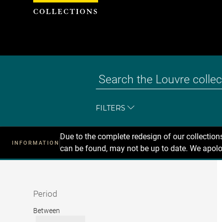
Cookies management panel
FILTERS
Due to the complete redesign of our collectio
INFORMATION
can be found, may not be up to date. We apolo
Recherche
dans
les
collections
Period
Period
Between