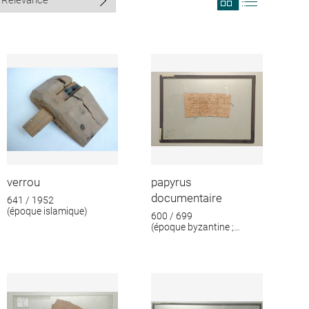
search
search
results
results
in
as
grid
list
format
verrou
papyrus
documentaire
641 / 1952
(époque islamique)
600 / 699
(époque byzantine ;
époque islamique)