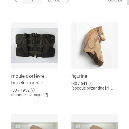
moule d'orfèvre ;
figurine
boucle d'oreille
-30 / 641 (?)
(époque byzantine [?] ;
-30 / 1952 (?)
époque romaine [?])
(époque islamique [?] ;
époque romaine [?])