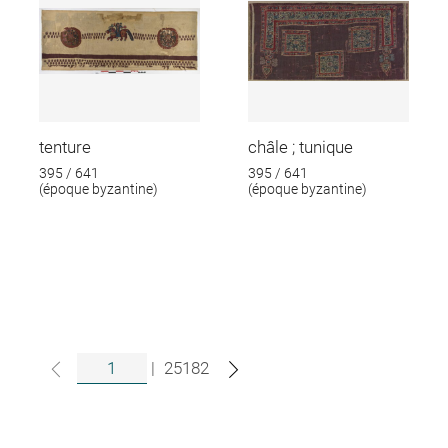
tenture
châle ; tunique
395 / 641
395 / 641
(époque byzantine)
(époque byzantine)
|
25182