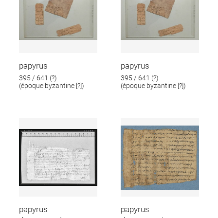
papyrus
papyrus
395 / 641 (?)
395 / 641 (?)
(époque byzantine [?])
(époque byzantine [?])
papyrus
papyrus