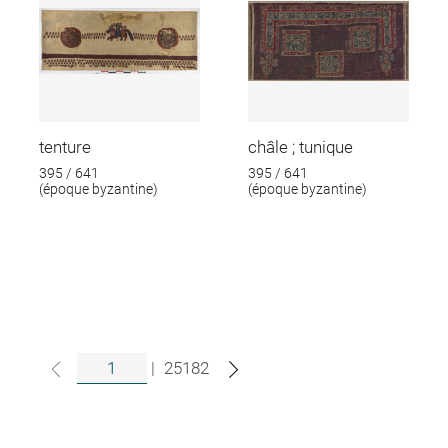
tenture
châle ; tunique
395 / 641
395 / 641
(époque byzantine)
(époque byzantine)
|
25182