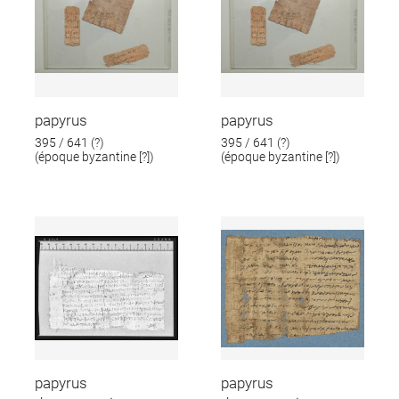
papyrus
papyrus
395 / 641 (?)
395 / 641 (?)
(époque byzantine [?])
(époque byzantine [?])
papyrus
papyrus