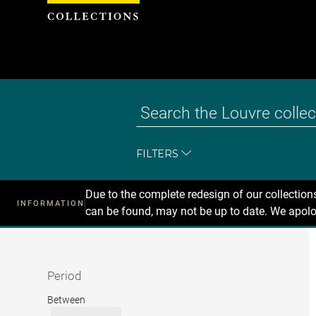
Cookies management panel
FILTERS
Due to the complete redesign of our collectio
INFORMATION
can be found, may not be up to date. We apolo
Recherche
dans
les
collections
Period
Period
Between