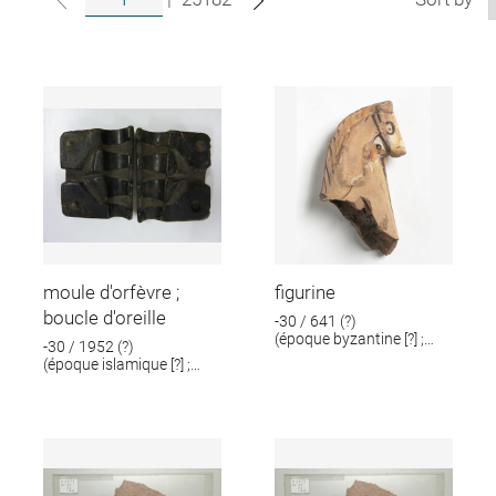
moule d'orfèvre ;
figurine
boucle d'oreille
-30 / 641 (?)
(époque byzantine [?] ;
-30 / 1952 (?)
époque romaine [?])
(époque islamique [?] ;
époque romaine [?])