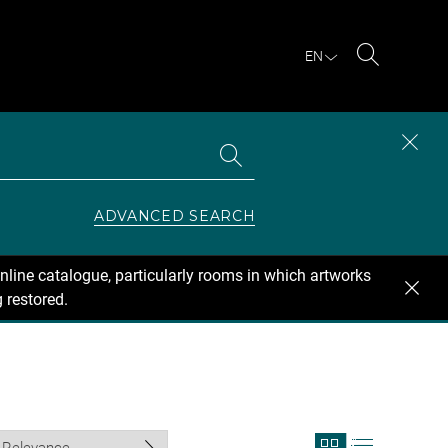
EN
Search
Search
CLOS
the
collections
SEAR
ZONE
ADVANCED SEARCH
nline catalogue, particularly rooms in which artworks
 restored.
View
View