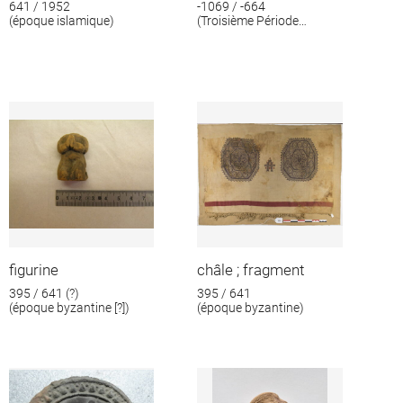
641 / 1952
-1069 / -664
(époque islamique)
(Troisième Période
intermédiaire)
figurine
châle ; fragment
395 / 641 (?)
395 / 641
(époque byzantine [?])
(époque byzantine)