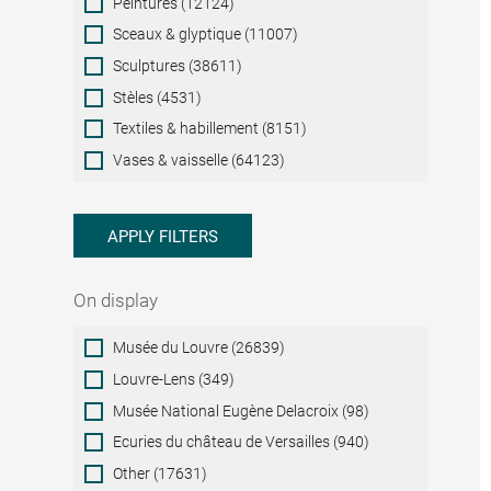
Peintures (12124)
Sceaux & glyptique (11007)
Sculptures (38611)
Stèles (4531)
Textiles & habillement (8151)
Vases & vaisselle (64123)
APPLY FILTERS
On display
On
Musée du Louvre (26839)
display
Louvre-Lens (349)
Musée National Eugène Delacroix (98)
Ecuries du château de Versailles (940)
Other (17631)