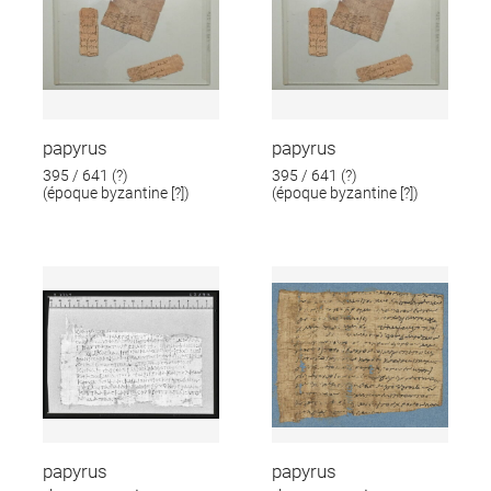
papyrus
papyrus
395 / 641 (?)
395 / 641 (?)
(époque byzantine [?])
(époque byzantine [?])
papyrus
papyrus