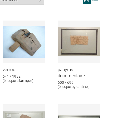
search
search
results
results
in
as
grid
list
format
verrou
papyrus
documentaire
641 / 1952
(époque islamique)
600 / 699
(époque byzantine ;
époque islamique)