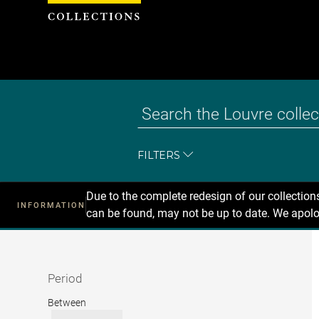
Cookies management panel
FILTERS
Due to the complete redesign of our collectio
INFORMATION
can be found, may not be up to date. We apolo
Recherche
dans
les
collections
Period
Period
Between