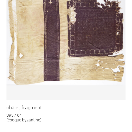
châle ; fragment
395 / 641
(époque byzantine)