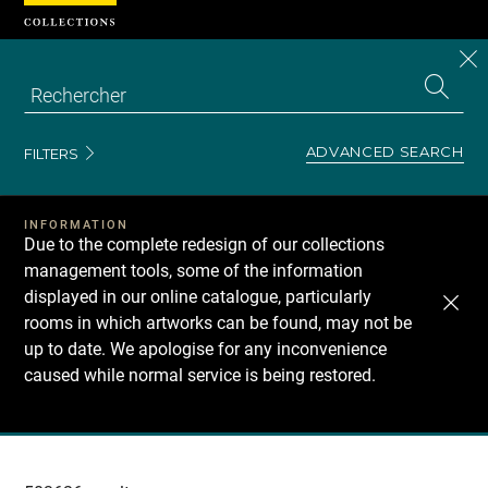
Cookies management panel
CL
Search
the
EN
S
collecti
Z
Se
ADVANCED SEARCH
FILTERS
INFORMATION
Due to the complete redesign of our collections
management tools, some of the information
displayed in our online catalogue, particularly
rooms in which artworks can be found, may not be
up to date. We apologise for any inconvenience
caused while normal service is being restored.
Recherche
dans
les