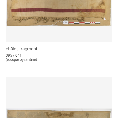
châle ; fragment
395 / 641
(époque byzantine)