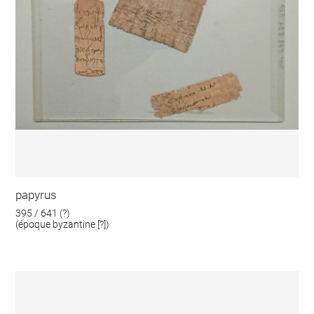
papyrus
395 / 641 (?)
(époque byzantine [?])