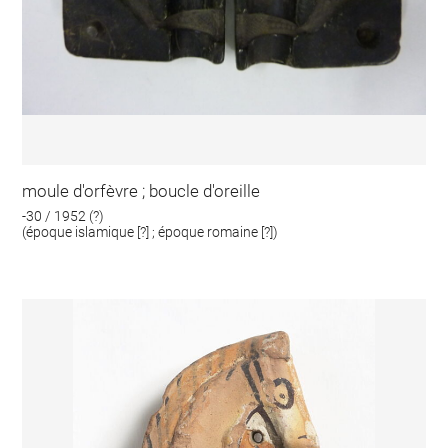
moule d'orfèvre ; boucle d'oreille
-30 / 1952 (?)
(époque islamique [?] ; époque romaine [?])