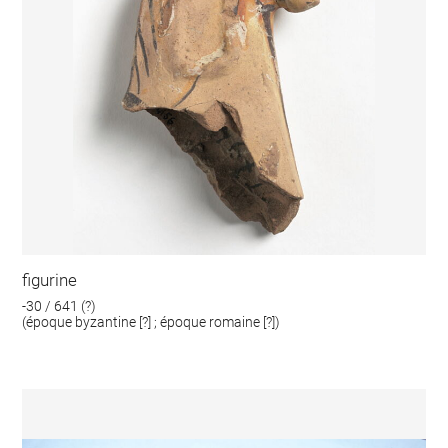
figurine
-30 / 641 (?)
(époque byzantine [?] ; époque romaine [?])