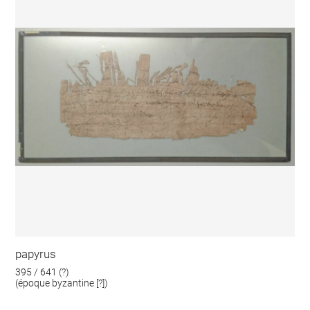
papyrus
395 / 641 (?)
(époque byzantine [?])