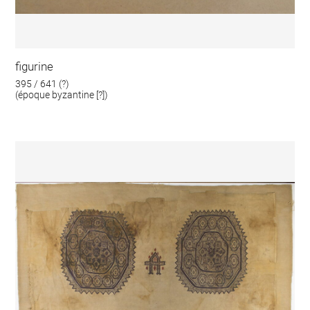
figurine
395 / 641 (?)
(époque byzantine [?])