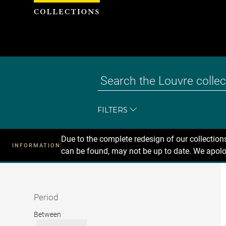
Cookies management panel
FILTERS
Due to the complete redesign of our collectio
INFORMATION
can be found, may not be up to date. We apolo
Recherche
dans
les
collections
Period
Period
Between