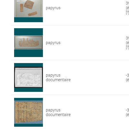
3
papyrus
(
[?
3
papyrus
(
[?
papyrus
-
documentaire
(
papyrus
-
documentaire
(