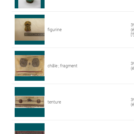
3
figurine
(
[?
3
châle ; fragment
(
3
tenture
(