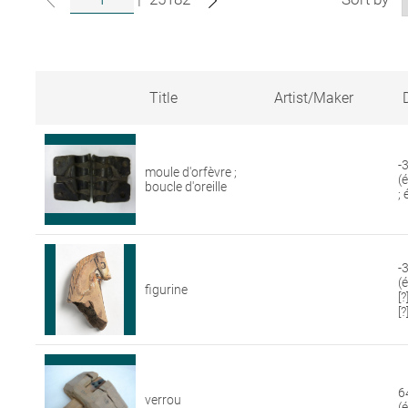
Title
Artist/Maker
Search
results
for
-
moule d'orfèvre ;
artworks
(
boucle d'oreille
in
;
the
Louvre
collections
-3
(
figurine
[
[?
6
verrou
(