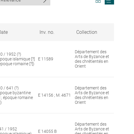
search
search
results
results
in
as
grid
list
format
Date
Inv. no.
Collection
Département des
30 / 1952 (?)
Arts de Byzance et
époque islamique [?]
E 11589
des chrétientés en
 époque romaine [?])
Orient
0 / 641 (?)
Département des
époque byzantine
Arts de Byzance et
E 14156 ; M. 4671
?] ; époque romaine
des chrétientés en
])
Orient
Département des
41 / 1952
Arts de Byzance et
E 14055 B
époque islamique)
des chrétientés en