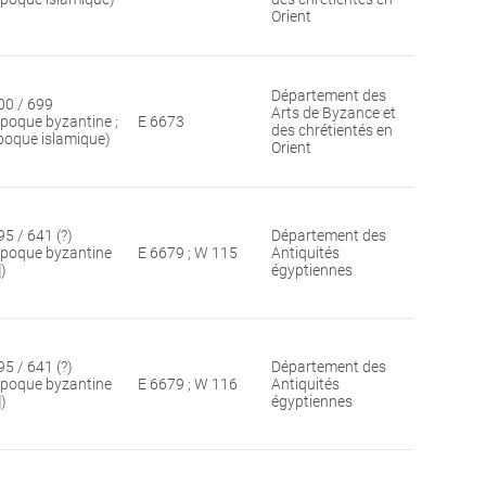
Orient
Département des
00 / 699
Arts de Byzance et
époque byzantine ;
E 6673
des chrétientés en
poque islamique)
Orient
95 / 641 (?)
Département des
époque byzantine
E 6679 ; W 115
Antiquités
])
égyptiennes
95 / 641 (?)
Département des
époque byzantine
E 6679 ; W 116
Antiquités
])
égyptiennes