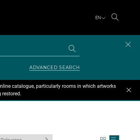
EN
Search
Search
CLOS
the
collections
SEAR
ZONE
ADVANCED SEARCH
nline catalogue, particularly rooms in which artworks
 restored.
View
View