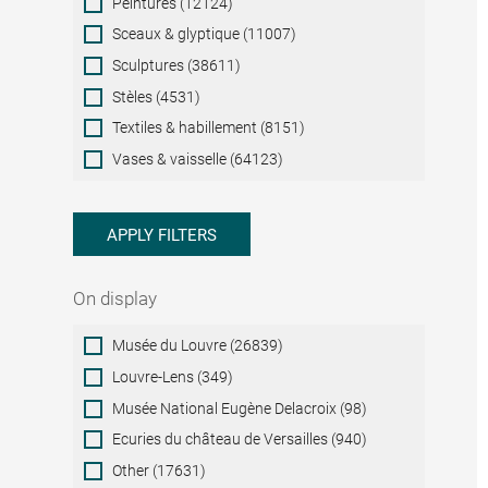
Peintures (12124)
Sceaux & glyptique (11007)
Sculptures (38611)
Stèles (4531)
Textiles & habillement (8151)
Vases & vaisselle (64123)
APPLY FILTERS
On display
On
Musée du Louvre (26839)
display
Louvre-Lens (349)
Musée National Eugène Delacroix (98)
Ecuries du château de Versailles (940)
Other (17631)