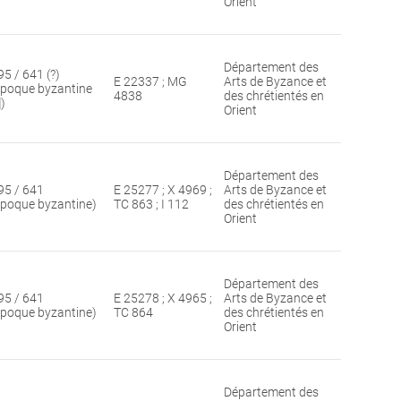
Orient
Département des
95 / 641 (?)
E 22337 ; MG
Arts de Byzance et
époque byzantine
4838
des chrétientés en
])
Orient
Département des
95 / 641
E 25277 ; X 4969 ;
Arts de Byzance et
époque byzantine)
TC 863 ; I 112
des chrétientés en
Orient
Département des
95 / 641
E 25278 ; X 4965 ;
Arts de Byzance et
époque byzantine)
TC 864
des chrétientés en
Orient
Département des