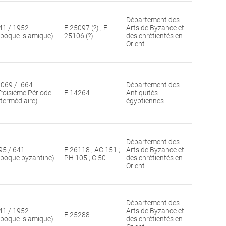
Département des
41 / 1952
E 25097 (?) ; E
Arts de Byzance et
époque islamique)
25106 (?)
des chrétientés en
Orient
1069 / -664
Département des
Troisième Période
E 14264
Antiquités
ntermédiaire)
égyptiennes
Département des
95 / 641
E 26118 ; AC 151 ;
Arts de Byzance et
époque byzantine)
PH 105 ; C 50
des chrétientés en
Orient
Département des
41 / 1952
Arts de Byzance et
E 25288
époque islamique)
des chrétientés en