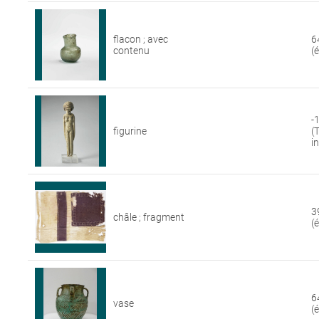
flacon ; avec
6
contenu
(
-
figurine
(
i
3
châle ; fragment
(
6
vase
(