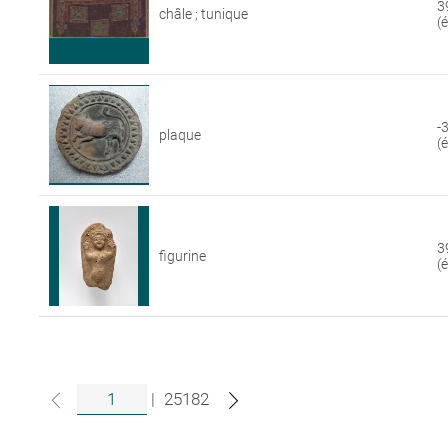
3
châle ; tunique
(
-
plaque
(
3
figurine
(
|
25182