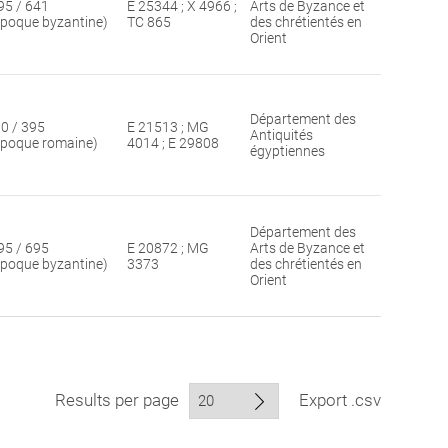
95 / 641
E 25344 ; X 4966 ;
Arts de Byzance et
époque byzantine)
TC 865
des chrétientés en
Orient
Département des
30 / 395
E 21513 ; MG
Antiquités
époque romaine)
4014 ; E 29808
égyptiennes
Département des
95 / 695
E 20872 ; MG
Arts de Byzance et
époque byzantine)
3373
des chrétientés en
Orient
Results per page
Export .csv