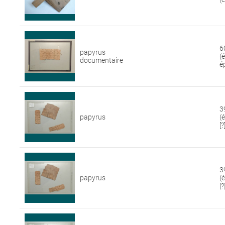
6
papyrus
(
documentaire
é
3
papyrus
(
[?
3
papyrus
(
[?