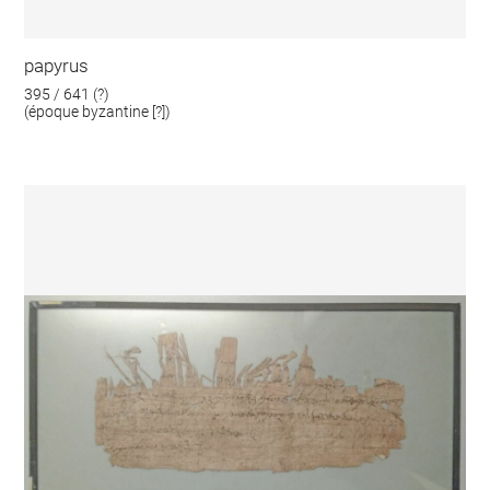
papyrus
395 / 641 (?)
(époque byzantine [?])