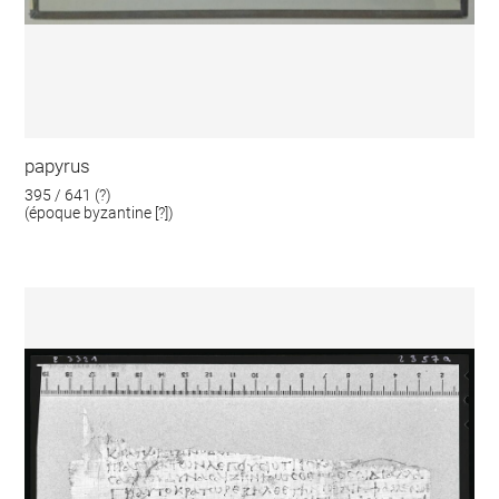
papyrus
395 / 641 (?)
(époque byzantine [?])