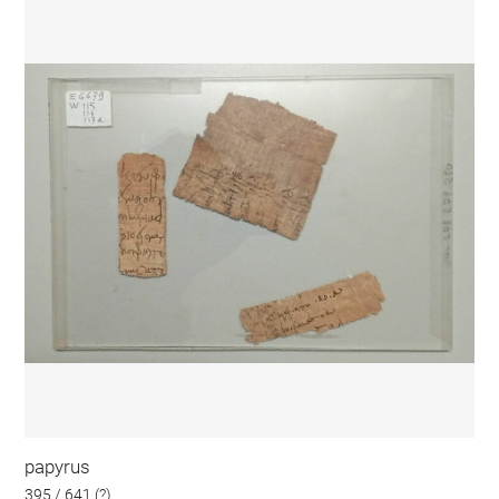
papyrus
395 / 641 (?)