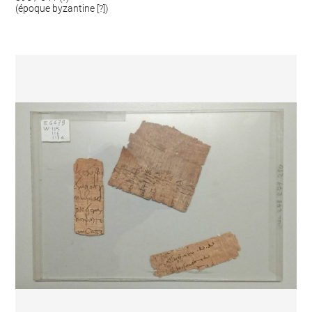
(époque byzantine [?])