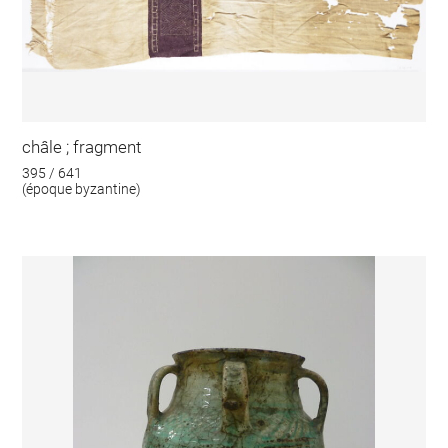
châle ; fragment
395 / 641
(époque byzantine)