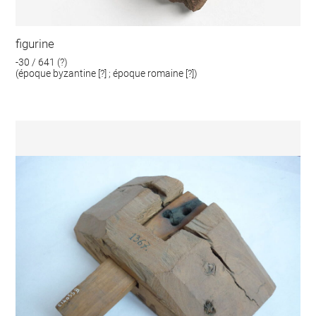
figurine
-30 / 641 (?)
(époque byzantine [?] ; époque romaine [?])