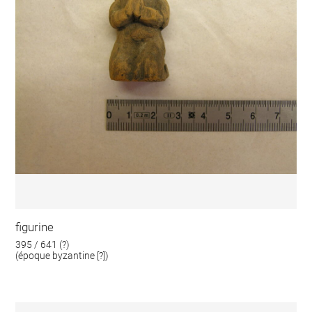
figurine
395 / 641 (?)
(époque byzantine [?])