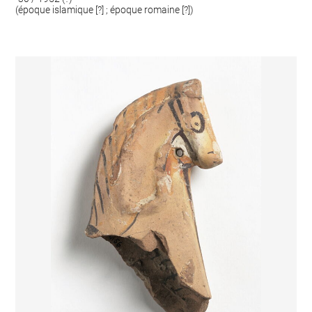
(époque islamique [?] ; époque romaine [?])