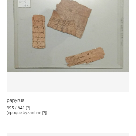
papyrus
395 / 641 (?)
(époque byzantine [?])