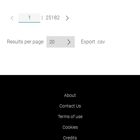
|
25182
Results per page
Export .csv
About
Contact Us
Terms of use
Cookies
Credits