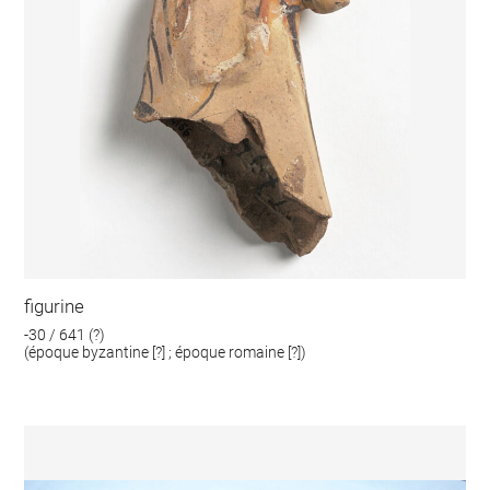
figurine
-30 / 641 (?)
(époque byzantine [?] ; époque romaine [?])