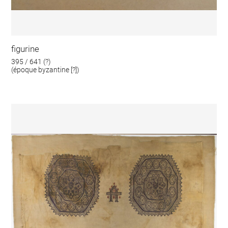
figurine
395 / 641 (?)
(époque byzantine [?])