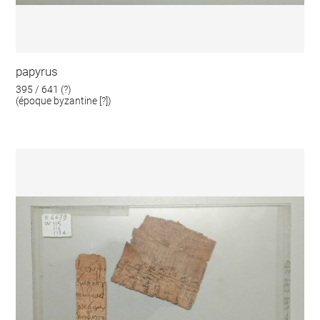
papyrus
395 / 641 (?)
(époque byzantine [?])