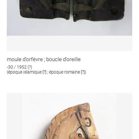
moule d'orfèvre ; boucle d'oreille
-30 / 1952 (?)
(époque islamique [?] ; époque romaine [?])