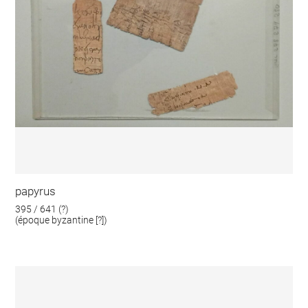
papyrus
395 / 641 (?)
(époque byzantine [?])