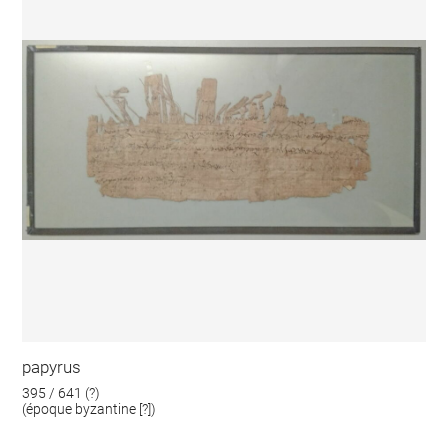
papyrus
395 / 641 (?)
(époque byzantine [?])