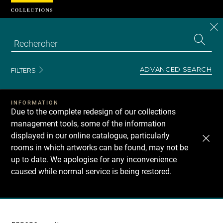
Cookies management panel
CL
Search
the
EN
S
collecti
Z
Se
ADVANCED SEARCH
FILTERS
INFORMATION
Due to the complete redesign of our collections
management tools, some of the information
displayed in our online catalogue, particularly
rooms in which artworks can be found, may not be
up to date. We apologise for any inconvenience
caused while normal service is being restored.
Recherche
dans
les