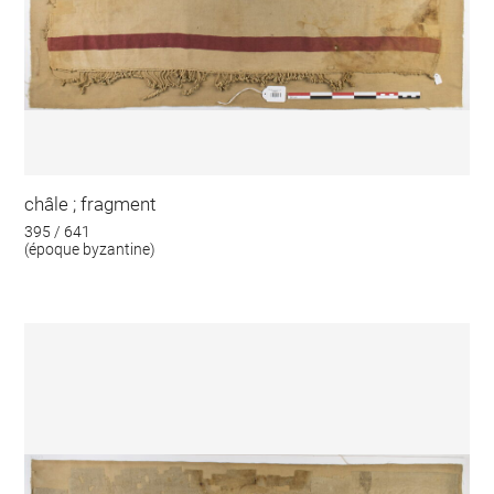
châle ; fragment
395 / 641
(époque byzantine)