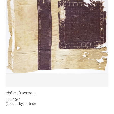
châle ; fragment
395 / 641
(époque byzantine)