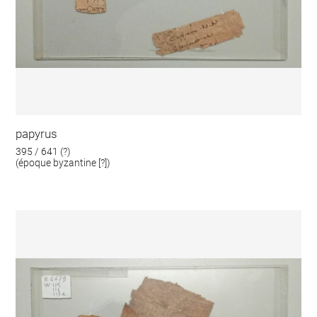
papyrus
395 / 641 (?)
(époque byzantine [?])