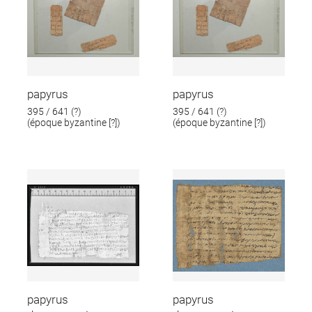
papyrus
papyrus
395 / 641 (?)
395 / 641 (?)
(époque byzantine [?])
(époque byzantine [?])
papyrus
papyrus