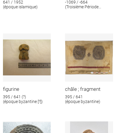
641 / 1952
-1069 / -664
(époque islamique)
(Troisième Période
intermédiaire)
figurine
châle ; fragment
395 / 641 (?)
395 / 641
(époque byzantine [?])
(époque byzantine)