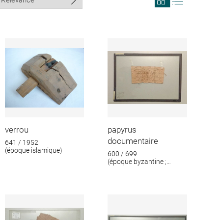
search
search
results
results
in
as
grid
list
format
verrou
papyrus
documentaire
641 / 1952
(époque islamique)
600 / 699
(époque byzantine ;
époque islamique)