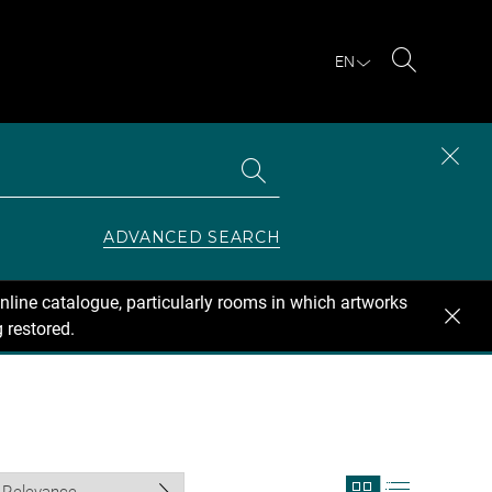
EN
Search
Search
CLOS
the
collections
SEAR
ZONE
ADVANCED SEARCH
nline catalogue, particularly rooms in which artworks
 restored.
View
View