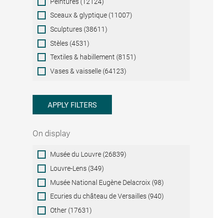
Peintures (12124)
Sceaux & glyptique (11007)
Sculptures (38611)
Stèles (4531)
Textiles & habillement (8151)
Vases & vaisselle (64123)
APPLY FILTERS
On display
On
Musée du Louvre (26839)
display
Louvre-Lens (349)
Musée National Eugène Delacroix (98)
Ecuries du château de Versailles (940)
Other (17631)