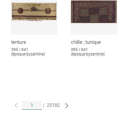
tenture
châle ; tunique
395 / 641
395 / 641
(époque byzantine)
(époque byzantine)
|
25182