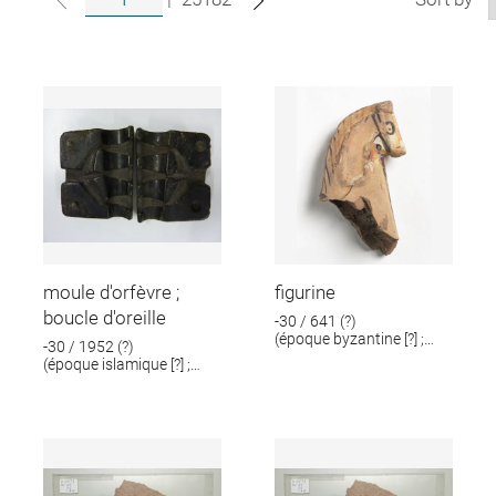
moule d'orfèvre ;
figurine
boucle d'oreille
-30 / 641 (?)
(époque byzantine [?] ;
-30 / 1952 (?)
époque romaine [?])
(époque islamique [?] ;
époque romaine [?])