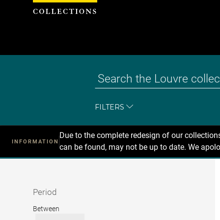
Cookies management panel
FILTERS
Due to the complete redesign of our collectio
INFORMATION
can be found, may not be up to date. We apolo
Recherche
dans
les
collections
Period
Period
Between