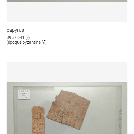
papyrus
395 / 641 (?)
(époque byzantine [?])