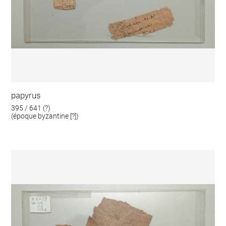
papyrus
395 / 641 (?)
(époque byzantine [?])