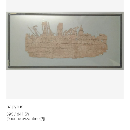
papyrus
395 / 641 (?)
(époque byzantine [?])