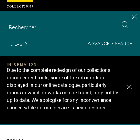
Cookies management panel
CL
Search
the
EN
S
collecti
Z
Se
ADVANCED SEARCH
FILTERS
INFORMATION
Due to the complete redesign of our collections
management tools, some of the information
displayed in our online catalogue, particularly
rooms in which artworks can be found, may not be
up to date. We apologise for any inconvenience
caused while normal service is being restored.
Recherche
dans
les