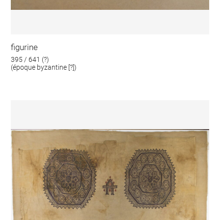
figurine
395 / 641 (?)
(époque byzantine [?])