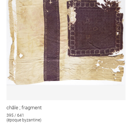
châle ; fragment
395 / 641
(époque byzantine)