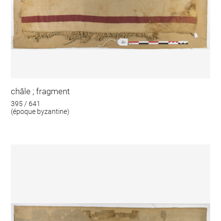
châle ; fragment
395 / 641
(époque byzantine)