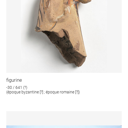
figurine
-30 / 641 (?)
(époque byzantine [?] ; époque romaine [?])