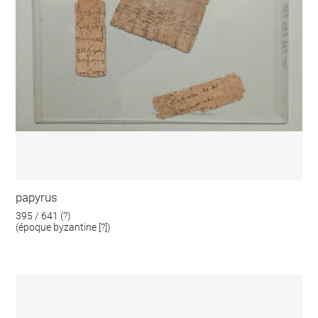
papyrus
395 / 641 (?)
(époque byzantine [?])