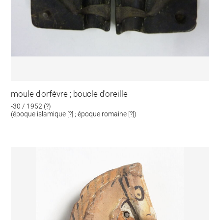
moule d'orfèvre ; boucle d'oreille
-30 / 1952 (?)
(époque islamique [?] ; époque romaine [?])