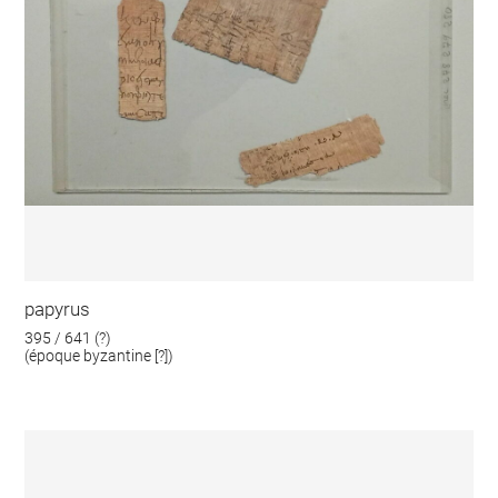
papyrus
395 / 641 (?)
(époque byzantine [?])