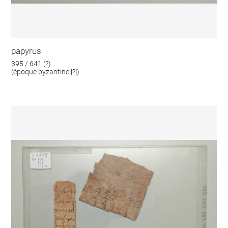
papyrus
395 / 641 (?)
(époque byzantine [?])