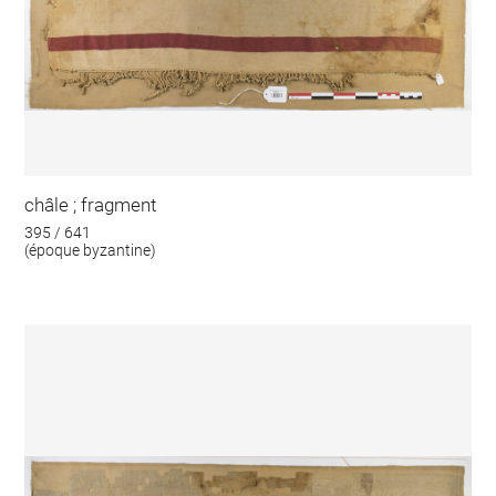
châle ; fragment
395 / 641
(époque byzantine)