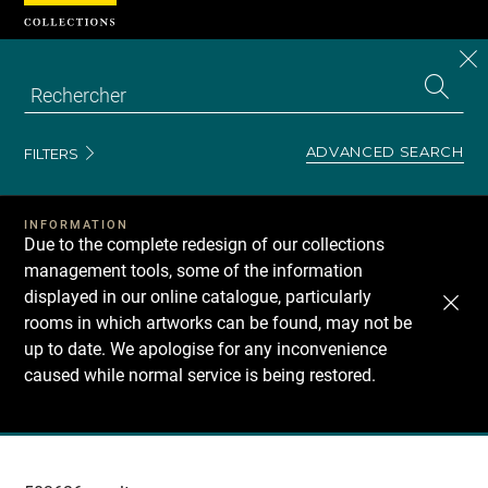
Cookies management panel
CL
Search
the
EN
S
collecti
Z
Se
ADVANCED SEARCH
FILTERS
INFORMATION
Due to the complete redesign of our collections
management tools, some of the information
displayed in our online catalogue, particularly
rooms in which artworks can be found, may not be
up to date. We apologise for any inconvenience
caused while normal service is being restored.
Recherche
dans
les