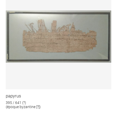
papyrus
395 / 641 (?)
(époque byzantine [?])