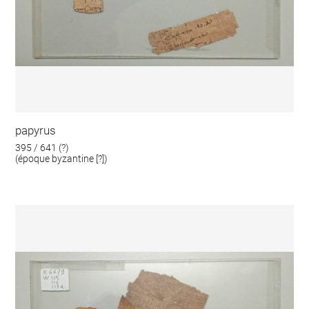
papyrus
395 / 641 (?)
(époque byzantine [?])