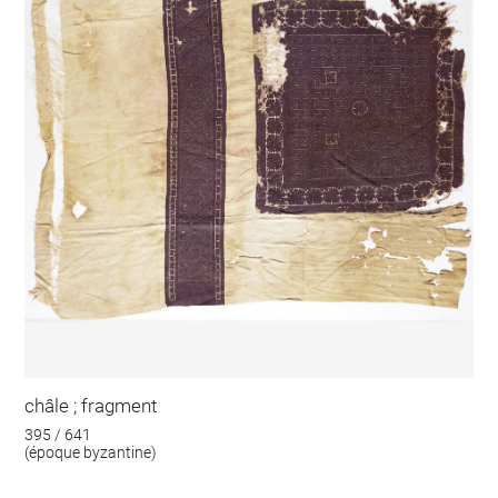
châle ; fragment
395 / 641
(époque byzantine)