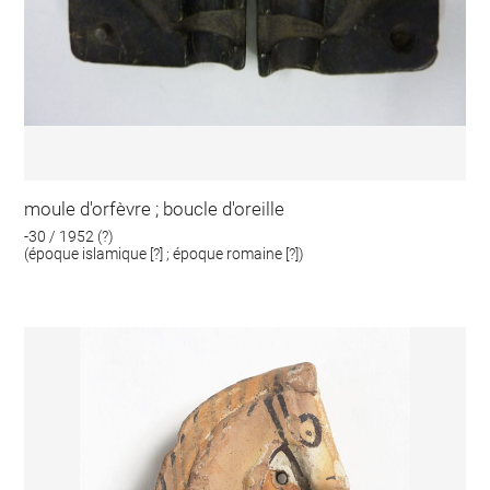
moule d'orfèvre ; boucle d'oreille
-30 / 1952 (?)
(époque islamique [?] ; époque romaine [?])