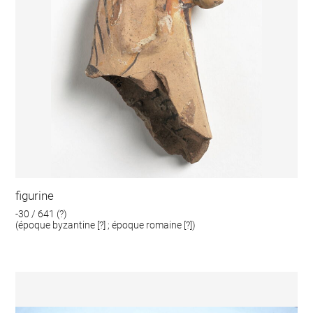
figurine
-30 / 641 (?)
(époque byzantine [?] ; époque romaine [?])