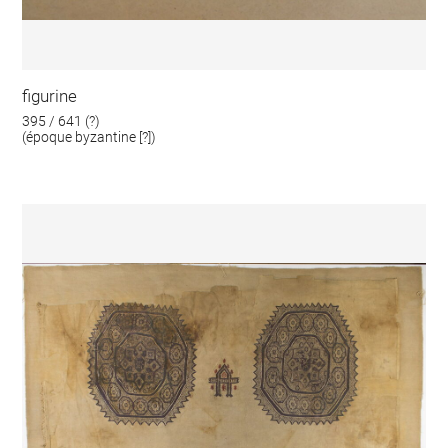
figurine
395 / 641 (?)
(époque byzantine [?])