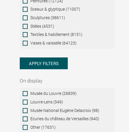
Peintures (12124)
Sceaux & glyptique (11007)
Sculptures (38611)
Stèles (4531)
Textiles & habillement (8151)
Vases & vaisselle (64123)
APPLY FILTERS
On display
On
Musée du Louvre (26839)
display
Louvre-Lens (349)
Musée National Eugène Delacroix (98)
Ecuries du château de Versailles (940)
Other (17631)