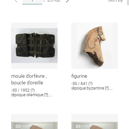
moule d'orfèvre ;
figurine
boucle d'oreille
-30 / 641 (?)
(époque byzantine [?] ;
-30 / 1952 (?)
époque romaine [?])
(époque islamique [?] ;
époque romaine [?])