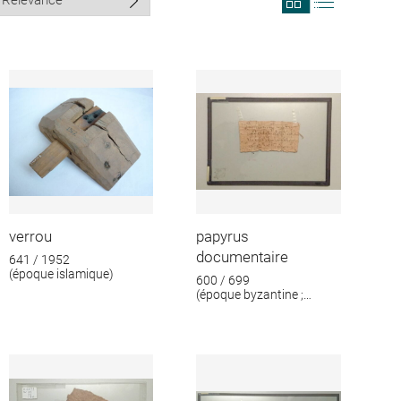
search
search
results
results
in
as
grid
list
format
verrou
papyrus
documentaire
641 / 1952
(époque islamique)
600 / 699
(époque byzantine ;
époque islamique)