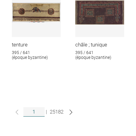
tenture
châle ; tunique
395 / 641
395 / 641
(époque byzantine)
(époque byzantine)
|
25182