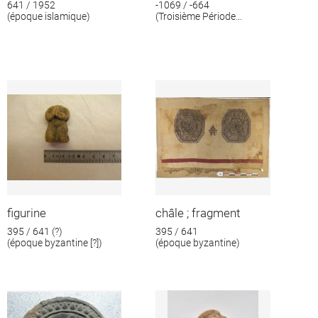
641 / 1952
-1069 / -664
(époque islamique)
(Troisième Période
intermédiaire)
figurine
châle ; fragment
395 / 641 (?)
395 / 641
(époque byzantine [?])
(époque byzantine)