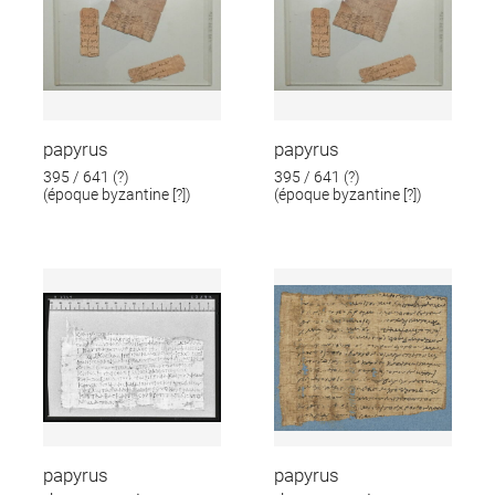
papyrus
papyrus
395 / 641 (?)
395 / 641 (?)
(époque byzantine [?])
(époque byzantine [?])
papyrus
papyrus