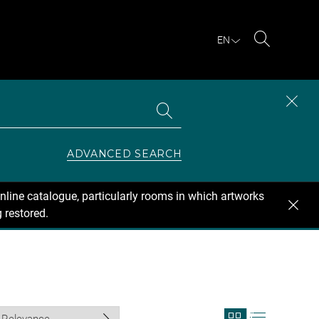
EN
Search
Search
CLOS
the
collections
SEAR
ZONE
ADVANCED SEARCH
nline catalogue, particularly rooms in which artworks
 restored.
View
View