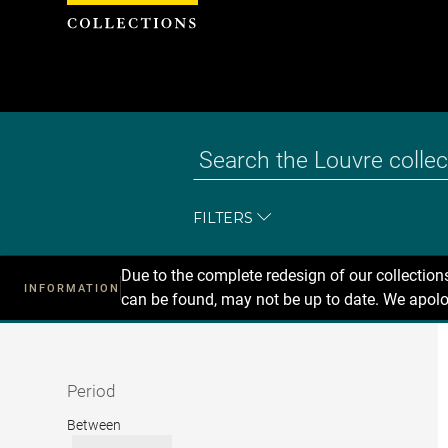
Cookies management panel
FILTERS
Due to the complete redesign of our collectio
INFORMATION
can be found, may not be up to date. We apolo
Recherche
dans
les
collections
Period
Period
Between