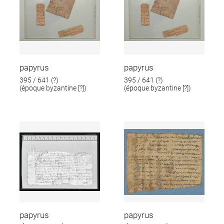
papyrus
papyrus
395 / 641 (?)
395 / 641 (?)
(époque byzantine [?])
(époque byzantine [?])
papyrus
papyrus