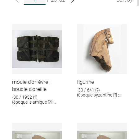
moule d'orfèvre ;
figurine
boucle d'oreille
-30 / 641 (?)
(époque byzantine [?] ;
-30 / 1952 (?)
époque romaine [?])
(époque islamique [?] ;
époque romaine [?])