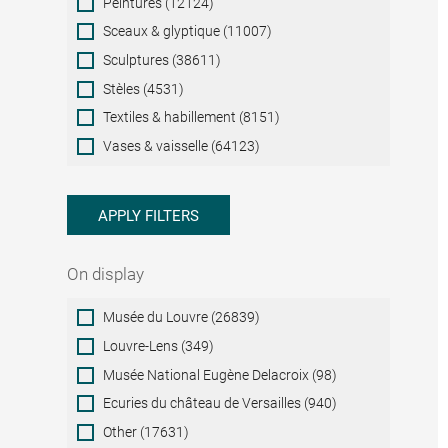
Peintures (12124)
Sceaux & glyptique (11007)
Sculptures (38611)
Stèles (4531)
Textiles & habillement (8151)
Vases & vaisselle (64123)
APPLY FILTERS
On display
On
Musée du Louvre (26839)
display
Louvre-Lens (349)
Musée National Eugène Delacroix (98)
Ecuries du château de Versailles (940)
Other (17631)