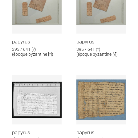
papyrus
papyrus
395 / 641 (?)
395 / 641 (?)
(époque byzantine [?])
(époque byzantine [?])
papyrus
papyrus