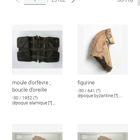
moule d'orfèvre ;
figurine
boucle d'oreille
-30 / 641 (?)
(époque byzantine [?] ;
-30 / 1952 (?)
époque romaine [?])
(époque islamique [?] ;
époque romaine [?])