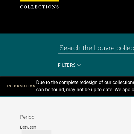
Cookies management panel
FILTERS
Due to the complete redesign of our collectio
INFORMATION
can be found, may not be up to date. We apolo
Recherche
dans
les
collections
Period
Period
Between