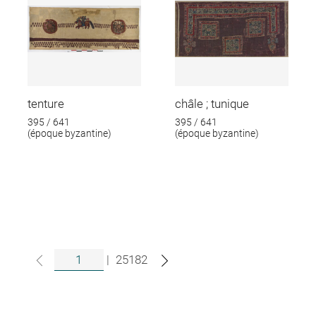
tenture
châle ; tunique
395 / 641
395 / 641
(époque byzantine)
(époque byzantine)
|
25182