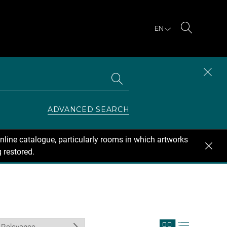
EN
Search
Search
CLOS
the
collections
SEAR
ZONE
ADVANCED SEARCH
nline catalogue, particularly rooms in which artworks
 restored.
View
View