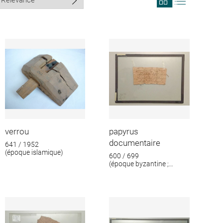
search
search
results
results
in
as
grid
list
format
verrou
papyrus
documentaire
641 / 1952
(époque islamique)
600 / 699
(époque byzantine ;
époque islamique)