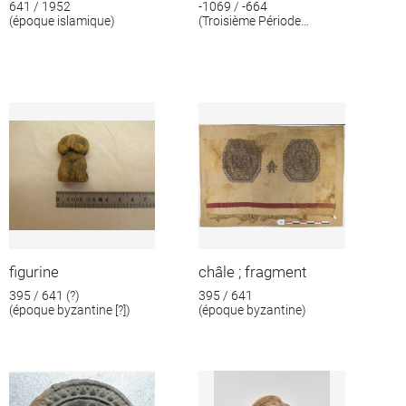
641 / 1952
-1069 / -664
(époque islamique)
(Troisième Période
intermédiaire)
figurine
châle ; fragment
395 / 641 (?)
395 / 641
(époque byzantine [?])
(époque byzantine)