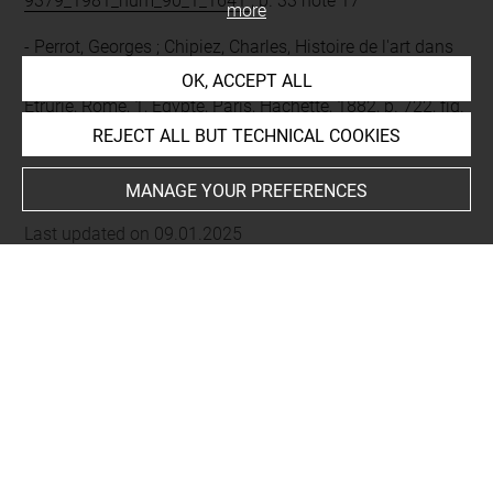
9379_1981_num_90_1_1641
, p. 33 note 17
more
Perrot, Georges ; Chipiez, Charles, Histoire de l'art dans
l'Antiquité. Égypte, Assyrie, Perse, Asie mineure, Grèce,
OK, ACCEPT ALL
Etrurie, Rome, 1, Égypte, Paris, Hachette, 1882, p. 722, fig.
55 p. 87
REJECT ALL BUT TECHNICAL COOKIES
MANAGE YOUR PREFERENCES
Last updated on 09.01.2025
The contents of this entry do not necessarily take
account of the latest data.
Permalink:
https://collections.louvre.fr/ark:/53355/cl0100
07284
JSON Record:
https://collections.louvre.fr/ark:/53355/cl0
10007284.json