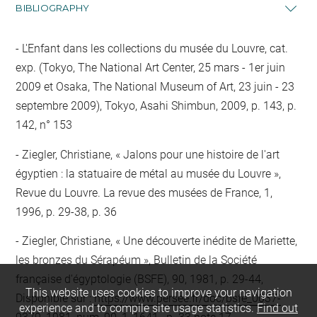
BIBLIOGRAPHY
L'Enfant dans les collections du musée du Louvre, cat.
exp. (Tokyo, The National Art Center, 25 mars - 1er juin
2009 et Osaka, The National Museum of Art, 23 juin - 23
septembre 2009), Tokyo, Asahi Shimbun, 2009, p. 143, p.
142, n° 153
Ziegler, Christiane, « Jalons pour une histoire de l'art
égyptien : la statuaire de métal au musée du Louvre »,
Revue du Louvre. La revue des musées de France, 1,
1996, p. 29-38, p. 36
Ziegler, Christiane, « Une découverte inédite de Mariette,
les bronzes du Sérapéum », Bulletin de la Société
française d'égyptologie (BSFE), 90, 1981, p. 29-44,
This website uses cookies to improve your navigation
Disponible sur :
https://www.persee.fr/doc/bsfe_0037-
experience and to compile site usage statistics.
Find out