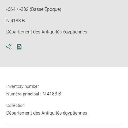
win
-664 / -332 (Basse Époque)
N 4183 B
Département des Antiquités égyptiennes
Download
Share
pdf
Inventory number
N 4183 B
Numéro principal :
Collection
Département des Antiquités égyptiennes