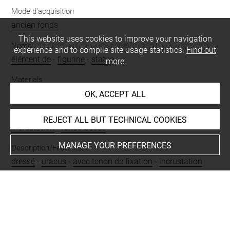
Mode d'acquisition
ancien fonds
This website uses cookies to improve your navigation
Name
experience and to compile site usage statistics.
Find out
élément de
-
figurine
-
statue
more
Materials
alliage cuivreux
-
mortier
OK, ACCEPT ALL
Techniques
REJECT ALL BUT TECHNICAL COOKIES
incrustation
-
ronde-bosse
MANAGE YOUR PREFERENCES
Description/Features
dressé
-
uraeus
-
avec tenon de fixation
-
incrustation
manquante
Period
Basse Époque